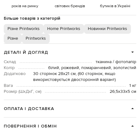
років на ринку
світових брендів
бутиків в Україні
Більше товарів з категорій
Різне Printworks
Home Printworks
Новинки Printworks
Різне
Printworks
ДЕТАЛІ Й ДОГЛЯД
Склад
тканина / фотопапір
Колір
білий, рожевий, помаранчевий, золотистий
Додатково
30 сторінок 28x21 см, (60 сторінок, якщо
використовується двосторонній варіант)
Вага
1 кг
Розмір (ШхДхГ, см)
26,5х33х5 см
ОПЛАТА І ДОСТАВКА
ПОВЕРНЕННЯ І ОБМІН