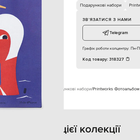
1 кг
Подарункові набори
Print
26,5х33х5 см
ЗВʼЯЗАТИСЯ З НАМИ
Telegram
Графік роботи колцентру:
Пн-Пт
Код товару:
318327
ks
Аксесуари
Подарунки
Подарункові набори
Printworks Фотоальбом 
Також з цієї колекції