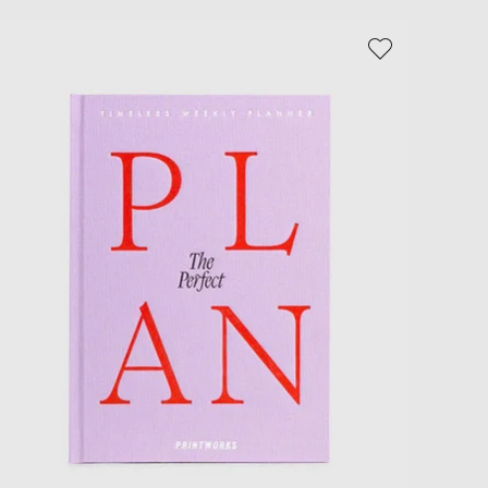
EUR
Slovakia
€
EUR
Slovenia
€
EUR
Spain
€
EUR
Sweden
€
UAH
Ukraine
₴
EUR
Other
€