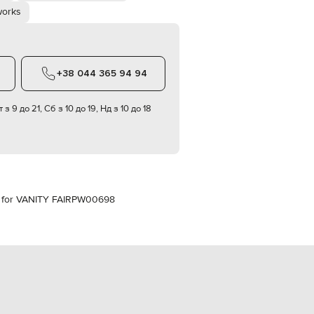
Italy
works
€
EUR
Latvia
€
+38 044 365 94 94
EUR
Lithuania
€
 з 9 до 21, Сб з 10 до 19, Нд з 10 до 18
EUR
Luxembourg
€
EUR
Netherlands
€
for VANITY FAIR
PW00698
PLN
Poland
zł
EUR
Portugal
€
EUR
Romania
€