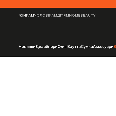
ЖІНКАМ
ЧОЛОВІКАМ
ДІТЯМ
HOME
BEAUTY
Головна
Жінкам
Printwor
Новинки
Дизайнери
Одяг
Взуття
Сумки
Аксесуари
S