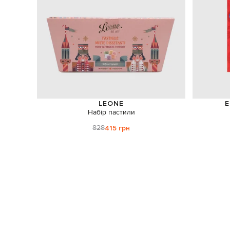
LEONE
E
Набір пастили
828
415 грн