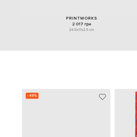
PRINTWORKS
2 017 грн
24.5x17x2.5 cm
- 49%