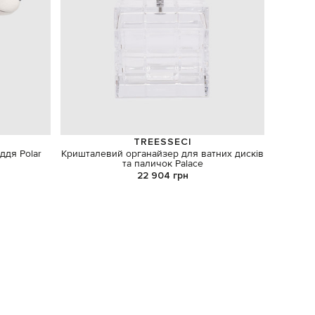
TREESSECI
ддя Polar
Кришталевий органайзер для ватних дисків
Свя
та паличок Palace
22 904 грн