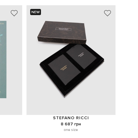
NEW
STEFANO RICCI
8 687 грн
one size