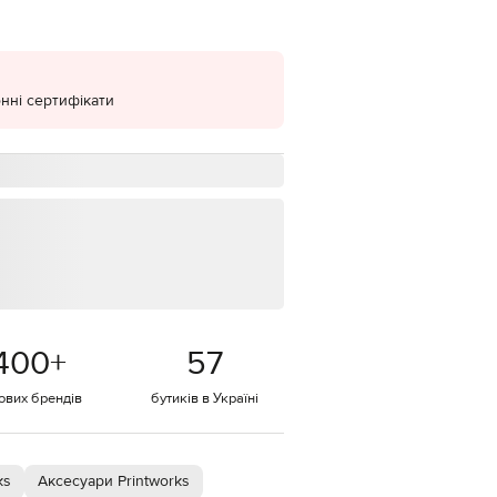
EUR
Denmark
€
нні сертифікати
EUR
Estonia
€
EUR
Finland
€
EUR
France
€
EUR
Germany
€
400
+
57
EUR
Greece
€
тових брендів
бутиків в Україні
EUR
Hungary
€
ks
Аксесуари Printworks
EUR