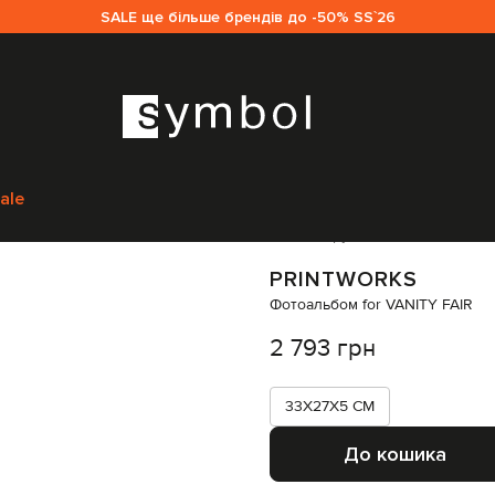
SALE ще більше брендів до -50% SS`26
ks
Аксесуари
Подарунки
Подарункові набори
Printworks Фотоальбом 
ale
Код товару:
318327
PRINTWORKS
Фотоальбом for VANITY FAIR
2 793 грн
33X27X5 CM
До кошика