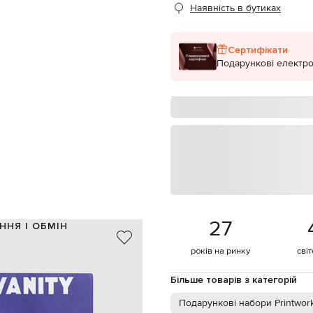
Наявність в бутиках
Сертифікати
Подарункові електро
27
ННЯ І ОБМІН
тканина / фотопапір
років на ринку
сві
ордовий, помаранчевий, чорний
 використовується двосторонній
Більше товарів з категорій
 Vanity Fair серпень 1929 року
Подарункові набори Printwor