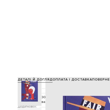
ДЕТАЛІ Й ДОГЛЯД
ОПЛАТА І ДОСТАВКА
ПОВЕРНЕ
Склад:
Колір:
фіолетовий, білий, б
Додатково:
30 сторінок 28x21 см, (60 сторінок, якщо
варіант)
Додатково1:
принт обкладинки журналу