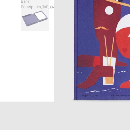
Вага:
Розмір (ШхДхГ, см):
Головна
Жінкам
Printwor