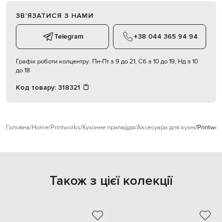
ЗВʼЯЗАТИСЯ З НАМИ
Telegram
+38 044 365 94 94
Графік роботи колцентру:
Пн-Пт з 9 до 21, Сб з 10 до 19, Нд з 10
до 18
Код товару:
318321
Головна
Home
Printworks
Кухонне приладдя
Аксесуари для кухні
Printwor
Також з цієї колекції