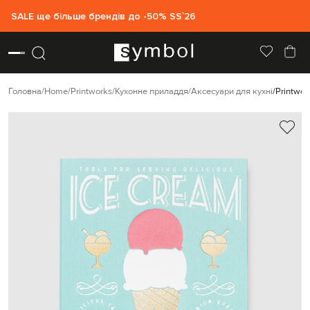
SALE ще більше брендів до -50% SS`26
Головна
Home
Printworks
Кухонне приладдя
Аксесуари для кухні
Printwor