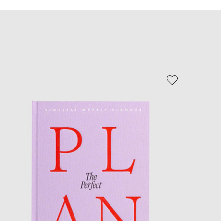
EUR
Slovakia
€
EUR
Slovenia
€
EUR
Spain
€
EUR
Sweden
€
UAH
Ukraine
₴
EUR
Other
€