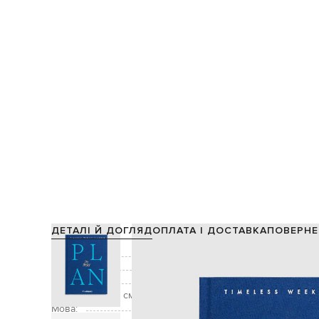
ДЕТАЛІ Й ДОГЛЯД
ОПЛАТА І ДОСТАВКА
ПОВЕРНЕ
Склад:
Колір:
Вага:
Розмір (ШхДхГ, см):
Мова: