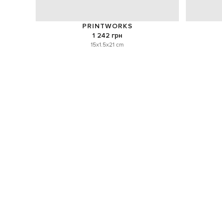
PRINTWORKS
1 242 грн
15x1.5x21 cm