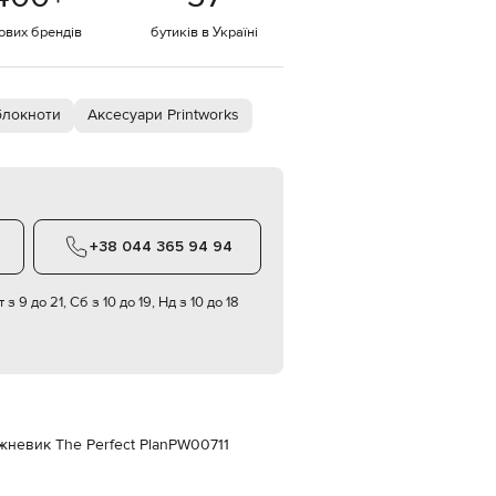
Italy
€
тових брендів
бутиків в Україні
EUR
Latvia
€
блокноти
Аксесуари Printworks
EUR
Lithuania
€
EUR
Luxembourg
€
+38 044 365 94 94
EUR
Netherlands
€
 з 9 до 21, Сб з 10 до 19, Нд з 10 до 18
PLN
Poland
zł
EUR
Portugal
€
жневик The Perfect Plan
PW00711
EUR
Romania
€