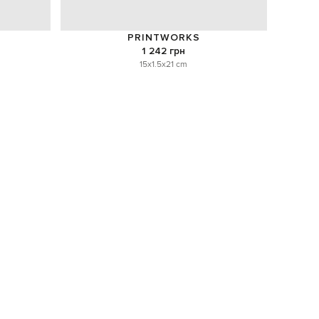
PRINTWORKS
1 242 грн
15x1.5x21 cm