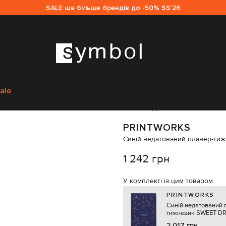
SALE ще більше брендів до -50% SS`26
есуари
Подарунки
Блокноти
Printworks Синій недатований планер-ти
ale
Код товару:
318347
PRINTWORKS
Синій недатований планер-тижн
1 242 грн
У комплекті із цим товаром
PRINTWORKS
Синій недатований 
тижневик SWEET D
2 017 грн