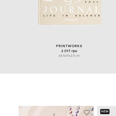
PRINTWORKS
2 017 грн
24.5x17x2.5 cm
NEW