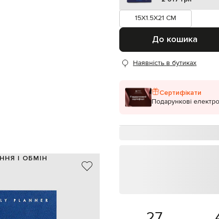
15X1.5X21 CM
До кошика
Наявність в бутиках
Сертифікати
Подарункові електро
ННЯ І ОБМІН
тканина / папір / ДВП
синій, блакитний
0,3 кг
15х21х1 см
англійська
27