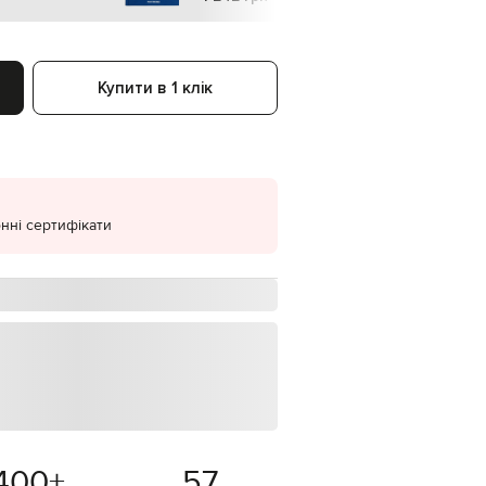
EUR
Denmark
€
Купити в 1 клік
EUR
Estonia
€
EUR
Finland
€
нні сертифікати
EUR
France
€
EUR
Germany
€
EUR
Greece
€
EUR
Hungary
€
400
+
57
EUR