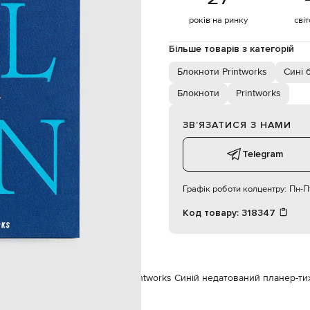
років на ринку
сві
Більше товарів з категорій
Блокноти Printworks
Сині 
Блокноти
Printworks
ЗВʼЯЗАТИСЯ З НАМИ
Telegram
Графік роботи колцентру:
Пн-Пт
Код товару:
318347
есуари
Подарунки
Блокноти
Printworks Синій недатований планер-ти