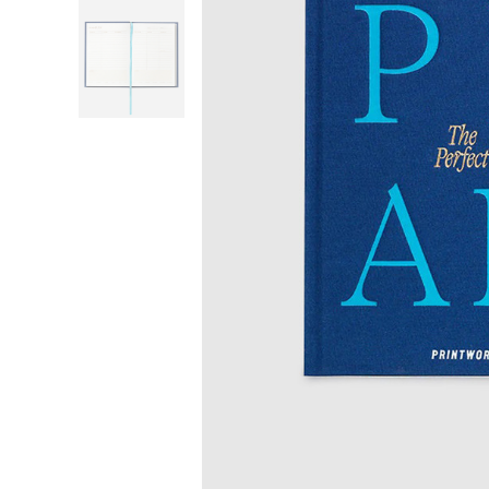
Головна
Жінкам
Printworks
Акс