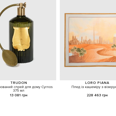
TRUDON
LORO PIANA
ований спрей для дому Cyrnos
Плед із кашеміру з візер
375 мл
13 081 грн
228 463 грн