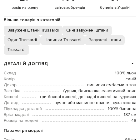
років на ринку
світових брендів
бутиків в Україні
Більше товарів з категорій
Завужені штани Trussardi
Сині завужені штани
Одяг Trussardi
Новинки Trussardi
Завужені штани
Trussardi
ДЕТАЛІ Й ДОГЛЯД
Склад
100% льон
Колір
синій
Декор
вишивка емблеми в тон
Застібка
ґудзик, блискавка, еластичний пояс
Кишені
три бокові кишені, дві задні кишені на ґудзиках
Догляд
ручне або машинне прання, суха чистка
Підкладка деталей
100% бавовна
Зріст моделі
187 см
Розмір на моделі
48
Параметри моделі