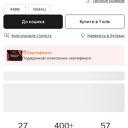
Таблиця розмірів
48(M)
58(4XL)
До кошика
Купити в 1 клік
Консультація стиліста
Наявність в бутиках
Сертифікати
Подарункові електронні сертифікати
27
400
+
57