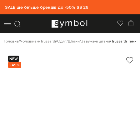
SALE ще більше брендів до -50% SS`26
Головна
Чоловікам
Trussardi
Одяг
Штани
Завужені штани
Trussardi Темно
NEW
- 49%