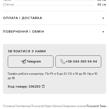
Талія:
86 см
Стегна:
94 см
ОПЛАТА І ДОСТАВКА
ПОВЕРНЕННЯ І ОБМІН
ЗВʼЯЗАТИСЯ З НАМИ
Telegram
+38 044 365 94 94
Графік роботи колцентру:
Пн-Пт з 9 до 21, Сб з 10 до 19, Нд з 10
до 18
Код товару:
336253
Головна
Чоловікам
Trussardi
Одяг
Штани
Завужені штани
Trussardi Темно