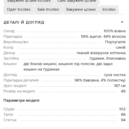
Завужені штани Incotex
Сині завужені штани
Одяг Incotex
Sale Incotex
Завужені штани
Incotex
ДЕТАЛІ Й ДОГЛЯД
Склад
100% вовна
Підкладка
56% ацетат, 44% віскоза
Виробництво
Португалія
Колір
синій
Декор
тканий візерунок клітинка
Застібка
ґудзики, блискавка
Кишені
дві бокові кишені, кишеня під поясом, дві задні
кишені на ґудзиках
Догляд
суха чистка
Підкладка деталей
96% бавовна, 4% поліестер
Зріст моделі
187 см
Розмір на моделі
48
Параметри моделі
Груди:
102
Талія:
86
Стегна:
94