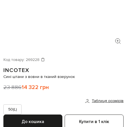
Код товару:
269228
INCOTEX
Сині штани з вовни в тканий взерунок
23 886
14 322 грн
Таблиця розмірів
50(L)
До кошика
Купити в 1 клік