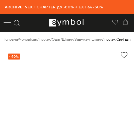
ARCHIVE: NEXT CHAPTER до -60% + EXTRA -50%
Головна
Чоловікам
Incotex
Одяг
Штани
Завужені штани
Incotex Сині шта
- 40%