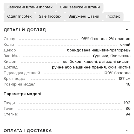
Завужені штани Incotex
Сині завужені штани
Одяг Incotex
Sale Incotex
Завужені штани
Incotex
ДЕТАЛІ Й ДОГЛЯД
Склад
98% бавовна, 2% еластан
Колір
синій
Декор
брендована нашивка-прапорець
Застібка
ґудзики, блискавка
Кишені
дві бокові кишені, дві задні кишені
Догляд
ручне або машинне прання, суха чистка
Підкладка деталей
100% бавовна
Зріст моделі
187 см
Розмір на моделі
48
Параметри моделі
Груди:
102
Талія:
86
Стегна:
94
ОПЛАТА І ДОСТАВКА