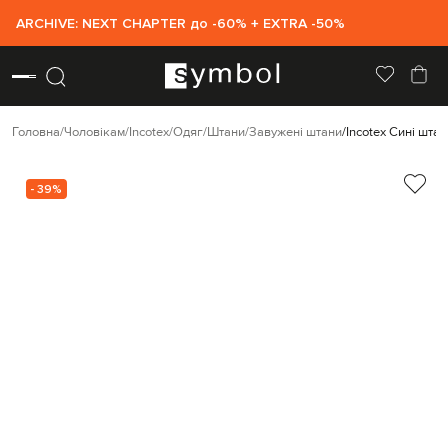
ARCHIVE: NEXT CHAPTER до -60% + EXTRA -50%
Головна
Чоловікам
Incotex
Одяг
Штани
Завужені штани
Incotex Сині штан
- 39%