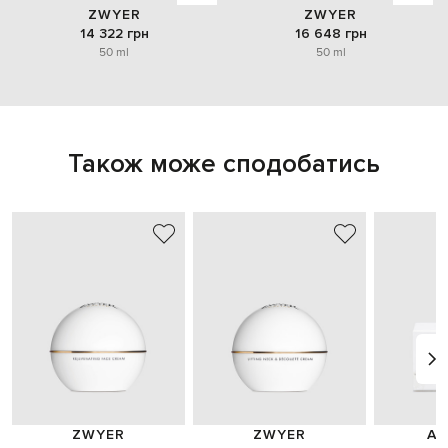
ZWYER
ZWYER
14 322 грн
16 648 грн
50 ml
50 ml
Також може сподобатись
ZWYER
ZWYER
AR