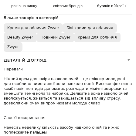
років на ринку
світових брендів
бутиків в Україні
Більше товарів з категорій
Креми для обличчя Zwyer
Білі креми для обличчя
Beauty Zwyer
Новинки Zwyer
Креми для обличчя
Zwyer
ДЕТАЛІ Й ДОГЛЯД
Переваги
Ніжний крем для шкіри навколо очей – це еліксир молодості
для особливо вимогливої ​​зони навколо очей. Високоефективна
комбінація пептидів допомагає розгладити мімічні зморшки та
зменшити темні кола та набряки. Делікатна зона навколо очей
зволожується, живиться та захищається від впливу стресу,
дозволяючи очам випромінювати молоде сяйво
Спосіб використання
Нанесіть невелику кількість засобу навколо очей та ніжно
поплескайте пальцем