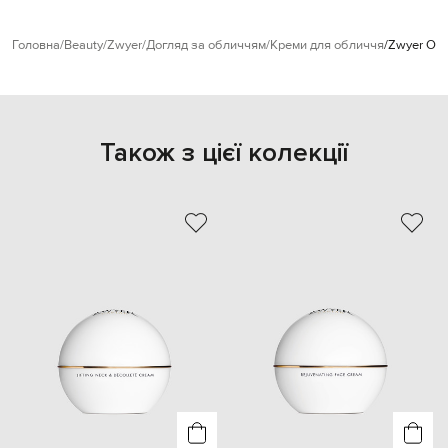
Головна
Beauty
Zwyer
Догляд за обличчям
Креми для обличчя
Zwyer Омо
Також з цієї колекції