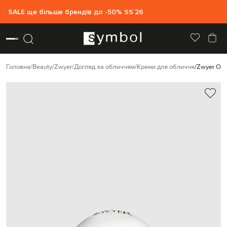
SALE ще більше брендів до -50% SS`26
Головна
Beauty
Zwyer
Догляд за обличчям
Креми для обличчя
Zwyer Омо