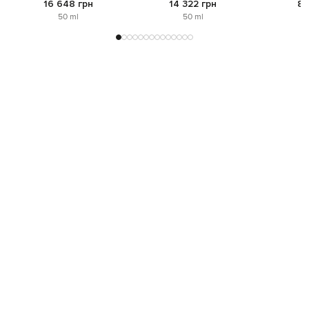
16 648 грн
14 322 грн
8 
50 ml
50 ml