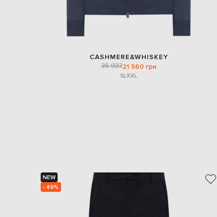
CASHMERE&WHISKEY
35 933
21 560 грн
S
L
XXL
NEW
- 49%