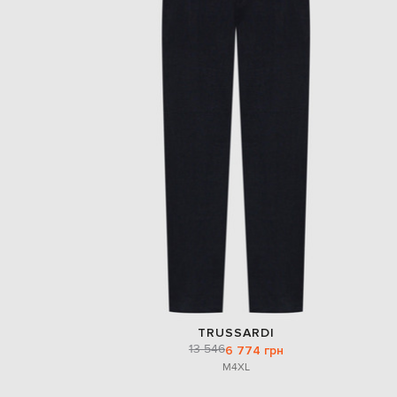
TRUSSARDI
13 546
6 774 грн
M
4XL