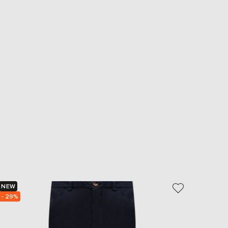
NEW
NEW
- 29%