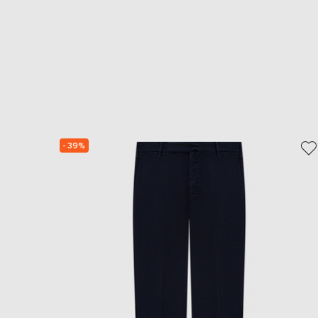
- 39%