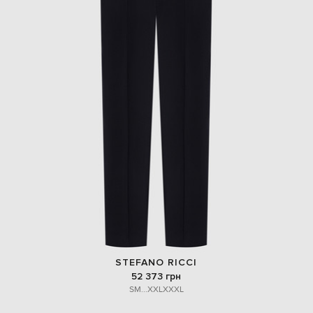
STEFANO RICCI
52 373 грн
S
M
...
XXL
XXXL