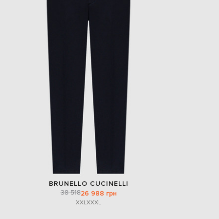
BRUNELLO CUCINELLI
38 518
26 988 грн
XXL
XXXL