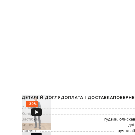
ДЕТАЛІ Й ДОГЛЯД
ОПЛАТА І ДОСТАВКА
ПОВЕРНЕ
- 39%
Склад:
Колір:
Застібка:
ґудзик, блиска
Кишені:
дві
Догляд:
ручне аб