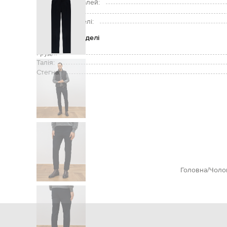
Підкладка деталей:
Зріст моделі:
Розмір на моделі:
Параметри моделі
Груди:
Талія:
Стегна:
Головна
Чоло