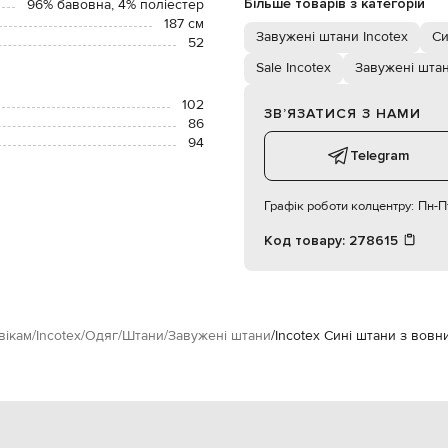
Більше товарів з категорій
96% бавовна, 4% поліестер
187 см
Завужені штани Incotex
Си
52
Sale Incotex
Завужені шта
102
ЗВʼЯЗАТИСЯ З НАМИ
86
94
Telegram
Графік роботи колцентру:
Пн-Пт
Код товару:
278615
вікам
Incotex
Одяг
Штани
Завужені штани
Incotex Сині штани з вовн