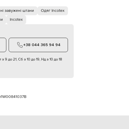
Italy
€
ні завужені штани
Одяг Incotex
EUR
Latvia
ни
Incotex
€
EUR
Lithuania
€
+38 044 365 94 94
EUR
Luxembourg
€
 з 9 до 21, Сб з 10 до 19, Нд з 10 до 18
EUR
Netherlands
€
PLN
Poland
zł
и
1W00841037B
EUR
Portugal
€
EUR
Romania
€