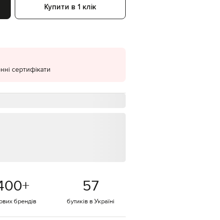
Купити в 1 клік
EUR
Denmark
€
EUR
Estonia
€
нні сертифікати
EUR
Finland
€
EUR
France
€
EUR
Germany
€
EUR
Greece
€
400
+
57
EUR
Hungary
€
тових брендів
бутиків в Україні
EUR