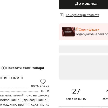
До кошика
Консультація стиліста
Сертифікати
Подарункові електро
Показати схожі товари
ННЯ І ОБМІН
100% вовна
27
синій
вка, еластичний пояс на шнурку
років на ринку
сві
 бокові кишені, дві задні кишені
о машинне прання, суха чистка