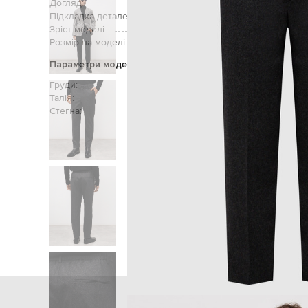
Догляд:
Підкладка деталей:
Зріст моделі:
Розмір на моделі:
Параметри моделі
Груди:
Талія:
Стегна:
Головна
Чолові