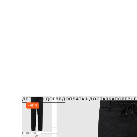
ДЕТАЛІ Й ДОГЛЯД
ОПЛАТА І ДОСТАВКА
ПОВЕРНЕ
- 40%
Склад:
63% вовна, 30% по
Виробництво:
Колір:
Застібка:
ґудзики, блиска
Кишені:
дві