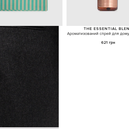
PIP STUDIO
THE ESSENTIAL BLE
скатертина Stripes з логотипом
Ароматизований спрей для дом
4 861 грн
621 грн