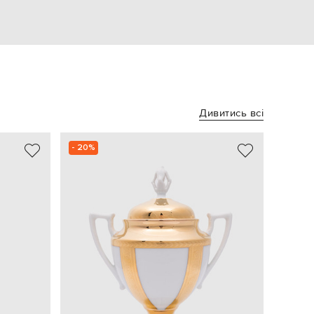
Дивитись всі
- 20%
NEW