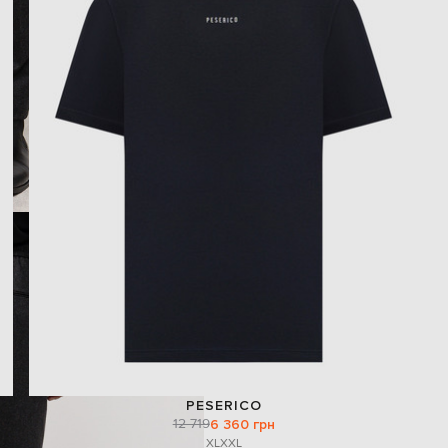
PESERICO
12 719
6 360 грн
XL
XXL