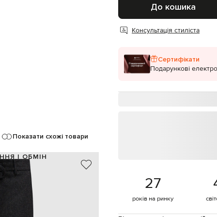
До кошика
Консультація стиліста
Сертифікати
Подарункові електро
Показати схожі товари
ННЯ І ОБМІН
ліамід, 5% кашемір, 2% еластан
27
Італія
сірий
років на ринку
сві
вка, еластичний пояс на шнурку
 бокові кишені, дві задні кишені