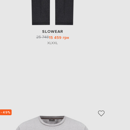
SLOWEAR
25 748
15 459 грн
XL
XXL
- 49%
- 40%