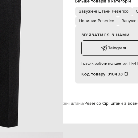
Більше товарів з категорій
суха чистка
100% бавовна
Завужені штани Peserico
С
187 см
48
Новинки Peserico
Завужен
ЗВʼЯЗАТИСЯ З НАМИ
96
76
Telegram
94
Графік роботи колцентру:
Пн-Пт
Код товару:
310403
кам
Peserico
Одяг
Штани
Завужені штани
Peserico Сірі штани з вов