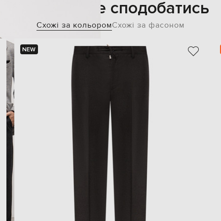
Також може сподобатись
Схожі за кольором
Схожі за фасоном
NEW