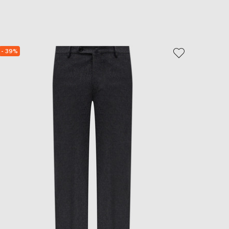
EUR
Slovakia
€
EUR
Slovenia
- 39%
NEW
€
- 30%
EUR
Spain
€
EUR
Sweden
€
UAH
Ukraine
₴
EUR
Other
€