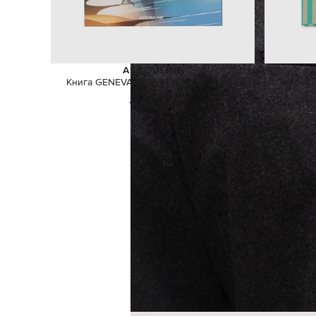
ASSOULINE
Книга GENEVA AT THE HEART OF THE
Зелена 
WORLD
11 582 грн