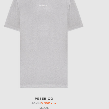
PESERICO
12 719
6 360 грн
M
L
XXL