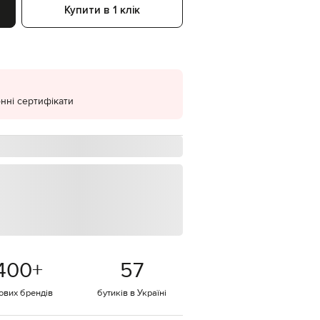
Купити в 1 клік
EUR
Denmark
€
EUR
Estonia
€
нні сертифікати
EUR
Finland
€
EUR
France
€
EUR
Germany
€
EUR
Greece
€
400
+
57
EUR
Hungary
€
тових брендів
бутиків в Україні
EUR