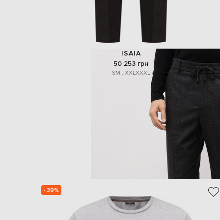
ISAIA
50 253 грн
S
M
...
XXL
XXXL
- 39%