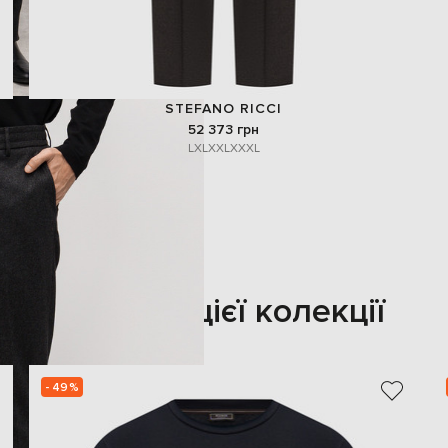
STEFANO RICCI
52 373 грн
L
XL
XXL
XXXL
Також з цієї колекції
- 49%