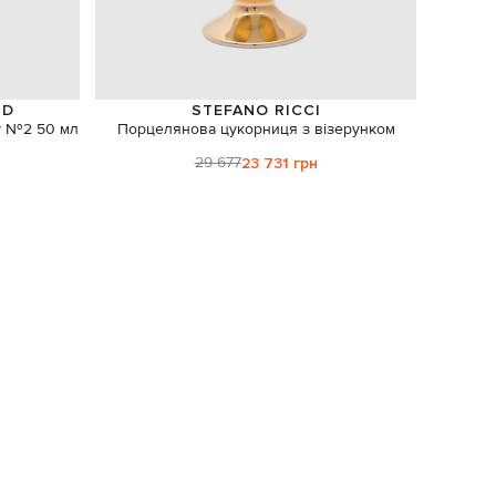
ND
STEFANO RICCI
у №2 50 мл
Порцелянова цукорниця з візерунком
Аромади
29 677
23 731 грн