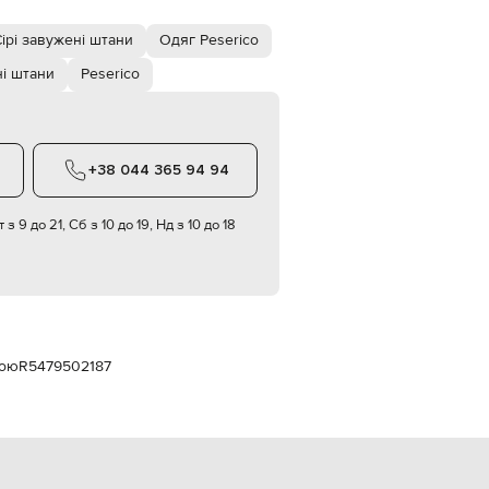
Italy
€
ірі завужені штани
Одяг Peserico
EUR
Latvia
і штани
Peserico
€
EUR
Lithuania
€
+38 044 365 94 94
EUR
Luxembourg
€
 з 9 до 21, Сб з 10 до 19, Нд з 10 до 18
EUR
Netherlands
€
PLN
Poland
zł
ною
R5479502187
EUR
Portugal
€
EUR
Romania
€