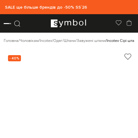
SALE ще більше брендів до -50% SS`26
Головна
Чоловікам
Incotex
Одяг
Штани
Завужені штани
Incotex Сірі штан
- 40%