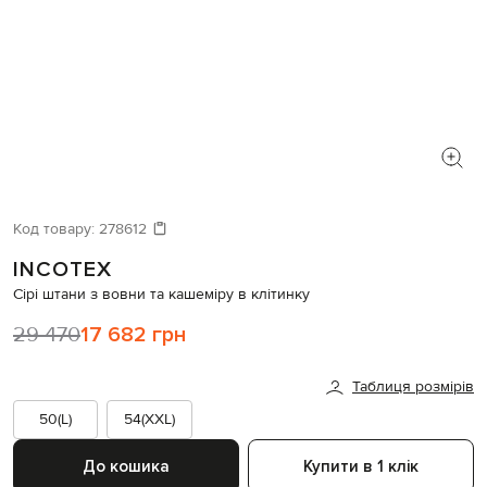
Код товару:
278612
INCOTEX
Сірі штани з вовни та кашеміру в клітинку
29 470
17 682 грн
Таблиця розмірів
50(L)
54(XXL)
До кошика
Купити в 1 клік