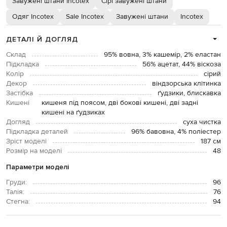
Завужені штани Incotex
Сірі завужені штани
Одяг Incotex
Sale Incotex
Завужені штани
Incotex
ДЕТАЛІ Й ДОГЛЯД
Склад
95% вовна, 3% кашемір, 2% еластан
Підкладка
56% ацетат, 44% віскоза
Колір
сірий
Декор
віндзорська клітинка
Застібка
ґудзики, блискавка
Кишені
кишеня під поясом, дві бокові кишені, дві задні
кишені на ґудзиках
Догляд
суха чистка
Підкладка деталей
96% бавовна, 4% поліестер
Зріст моделі
187 см
Розмір на моделі
48
Параметри моделі
Груди:
96
Талія:
76
Стегна:
94