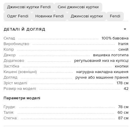
Джинсові куртки Fendi
Сині джинсові куртки
Одяг Fendi
Новинки Fendi
Джинсові куртки
Fendi
ДЕТАЛІ Й ДОГЛЯД
Склад
100% бавовна
Виробництво
Італія
Колір
синій
Декор
вишивка логотипа
Додатково
регульований низ на кулісці
Застібка
кнопки
Кишені (зовнішні)
нагрудна накладна кишеня
Догляд
ручне або машинне прання
Зріст моделі
178 см
Розмір на моделі
42
Параметри моделі
Груди:
78 см
Талія:
60 см
Стегна:
87 см