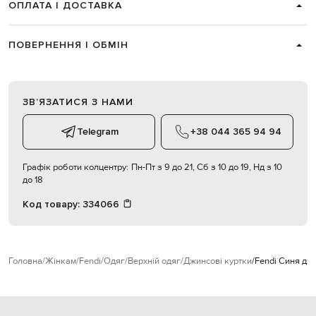
ОПЛАТА І ДОСТАВКА
ПОВЕРНЕННЯ І ОБМІН
ЗВʼЯЗАТИСЯ З НАМИ
Telegram
+38 044 365 94 94
Графік роботи колцентру:
Пн-Пт з 9 до 21, Сб з 10 до 19, Нд з 10
до 18
Код товару:
334066
Головна
Жінкам
Fendi
Одяг
Верхній одяг
Джинсові куртки
Fendi Синя дж