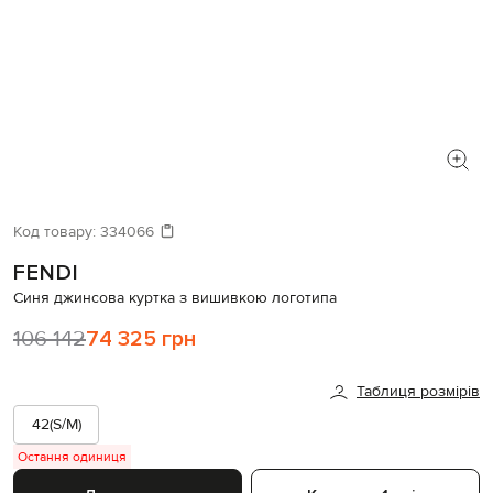
Код товару:
334066
FENDI
Синя джинсова куртка з вишивкою логотипа
106 142
74 325 грн
Таблиця розмірів
42(S/M)
Остання одиниця