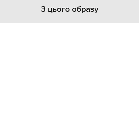
З цього образу
NEW
NEW
- 30%
- 30%
FENDI
FENDI
70 710
147 358
49 482 грн
103 146 грн
XXS/XS
XS/S
XXS/XS
XS/S