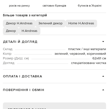
років на ринку
світових брендів
бутиків в Україні
Більше товарів з категорій
Декор H.Andreas
Зелений декор
Home H.Andreas
Декор
H.Andreas
ДЕТАЛІ Й ДОГЛЯД
Склад
пластик / інші матеріали
Колір
зелений, червоний, коричневий
Розмір (ДхШ, см)
62х61 см
Догляд
спеціалізована чистка
ОПЛАТА І ДОСТАВКА
ПОВЕРНЕННЯ І ОБМІН