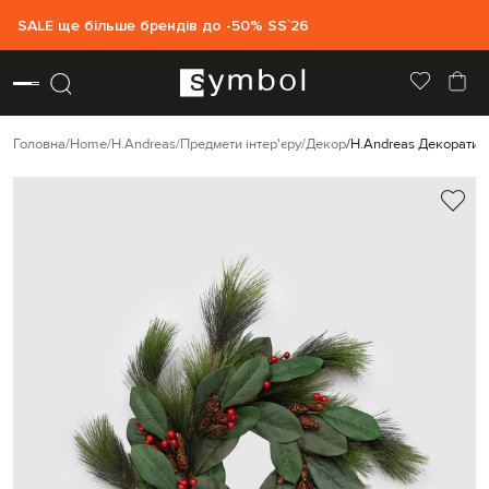
SALE ще більше брендів до -50% SS`26
Головна
Home
H.Andreas
Предмети інтер'єру
Декор
H.Andreas Декоративн