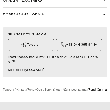
ОПЛАТА І ДОСТАВКА
ПОВЕРНЕННЯ І ОБМІН
ЗВʼЯЗАТИСЯ З НАМИ
Telegram
+38 044 365 94 94
Графік роботи колцентру:
Пн-Пт з 9 до 21, Сб з 10 до 19, Нд з 10
до 18
Код товару:
343732
Головна
Жінкам
Fendi
Одяг
Верхній одяг
Джинсові куртки
Fendi Синя дж