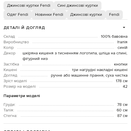
Джинсові куртки Fendi
Сині джинсові куртки
Одяг Fendi
Новинки Fendi
Джинсові куртки
Fendi
ДЕТАЛІ Й ДОГЛЯД
Склад
100% бавовна
Виробництво
Італія
Колір
синій
Декор
шкіряна кишеня з тисненням логотипа, шліца на спині,
фігурний низ
Застібка
кнопки
Кишені
три нагрудні накладні кишені
Догляд
ручне або машинне прання, суха чистка
Зріст моделі
178 см
Розмір на моделі
42
Параметри моделі
Груди:
78 см
Талія:
60 см
Стегна:
87 см