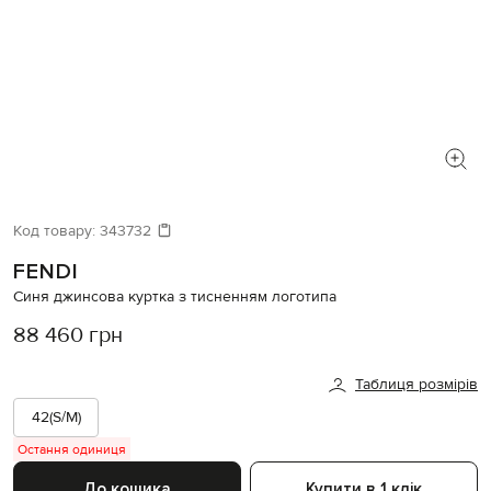
Код товару:
343732
FENDI
Синя джинсова куртка з тисненням логотипа
88 460 грн
Таблиця розмірів
42(S/M)
Остання одиниця
До кошика
Купити в 1 клік