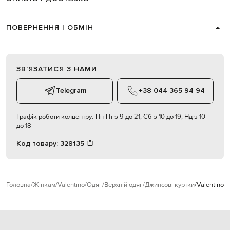
ПОВЕРНЕННЯ І ОБМІН
ЗВʼЯЗАТИСЯ З НАМИ
Telegram
+38 044 365 94 94
Графік роботи колцентру:
Пн-Пт з 9 до 21, Сб з 10 до 19, Нд з 10
до 18
Код товару:
328135
Головна
Жінкам
Valentino
Одяг
Верхній одяг
Джинсові куртки
Valentino 