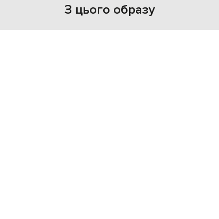
З цього образу
NEW
- 49%
VALENTINO
51 953
26 003 грн
M