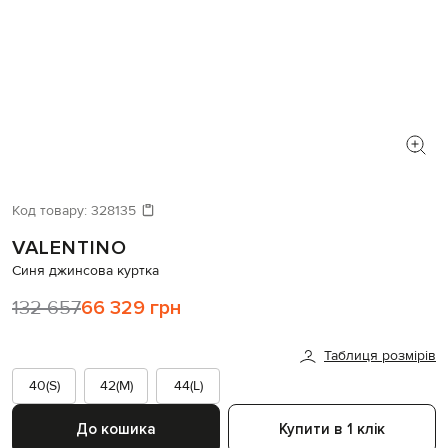
Код товару:
328135
VALENTINO
Синя джинсова куртка
132 657
66 329 грн
Таблиця розмірів
40(S)
42(M)
44(L)
До кошика
Купити в 1 клік