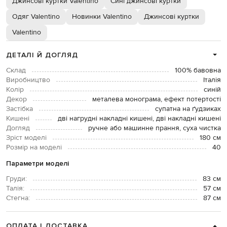
Джинсові куртки Valentino
Сині джинсові куртки
Одяг Valentino
Новинки Valentino
Джинсові куртки
Valentino
ДЕТАЛІ Й ДОГЛЯД
Склад
100% бавовна
Виробництво
Італія
Колір
синій
Декор
металева монограма, ефект потертості
Застібка
супатна на ґудзиках
Кишені
дві нагрудні накладні кишені, дві накладні кишені
Догляд
ручне або машинне прання, суха чистка
Зріст моделі
180 см
Розмір на моделі
40
Параметри моделі
Груди:
83 см
Талія:
57 см
Стегна:
87 см
ОПЛАТА І ДОСТАВКА