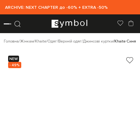
ARCHIVE: NEXT CHAPTER до -60% + EXTRA -50%
Головна
Жінкам
Khaite
Одяг
Верхній одяг
Джинсові куртки
Khaite Синя д
NEW
- 49%