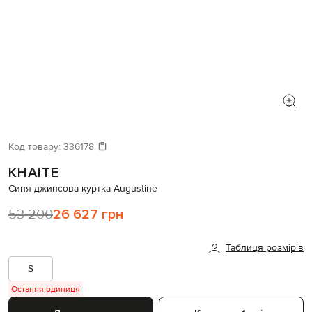
Код товару:
336178
KHAITE
Синя джинсова куртка Augustine
53 200
26 627 грн
Таблиця розмірів
S
Остання одиниця