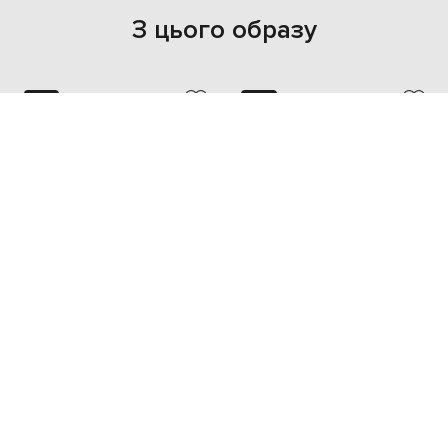
З цього образу
NEW
NEW
- 49%
- 49%
KHAITE
KHAITE
48 651
50 977
24 352 грн
25 489 грн
80
XS
S