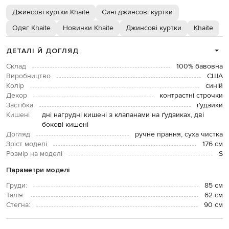
Джинсові куртки Khaite
Сині джинсові куртки
Одяг Khaite
Новинки Khaite
Джинсові куртки
Khaite
ДЕТАЛІ Й ДОГЛЯД
Склад
100% бавовна
Виробництво
США
Колір
синій
Декор
контрастні строчки
Застібка
ґудзики
Кишені
дні нагрудні кишені з клапанами на ґудзиках, дві
бокові кишені
Догляд
ручне прання, суха чистка
Зріст моделі
176 см
Розмір на моделі
S
Параметри моделі
Груди:
85 см
Талія:
62 см
Стегна:
90 см