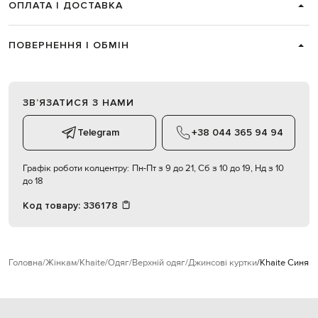
ОПЛАТА І ДОСТАВКА
ПОВЕРНЕННЯ І ОБМІН
ЗВʼЯЗАТИСЯ З НАМИ
Telegram
+38 044 365 94 94
Графік роботи колцентру:
Пн-Пт з 9 до 21, Сб з 10 до 19, Нд з 10
до 18
Код товару:
336178
Головна
Жінкам
Khaite
Одяг
Верхній одяг
Джинсові куртки
Khaite Синя д