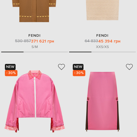
FENDI
FENDI
530 857
64 833
371 621 грн
45 394 грн
S/M
XXS/XS
NEW
NEW
- 30%
- 30%