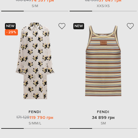
74 397 грн
57 647 грн
S/M
XXS/XS
NEW
NEW
- 29%
FENDI
FENDI
171 128
119 790 грн
34 899 грн
S/M
M/L
S
M