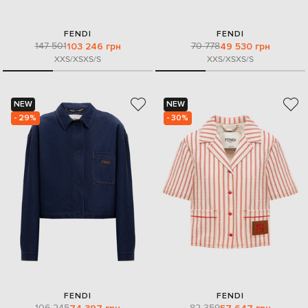
FENDI
FENDI
147 501
70 778
103 246 грн
49 530 грн
XXS/XS
XS/S
XXS/XS
XS/S
NEW
NEW
- 29%
- 30%
FENDI
FENDI
106 245
82 359