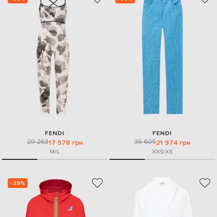
FENDI
FENDI
29 263
36 605
17 578 грн
21 974 грн
M/L
XXS/XS
- 39%