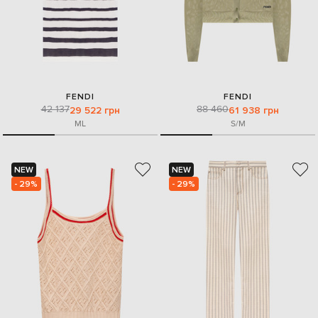
FENDI
FENDI
42 137
88 460
29 522 грн
61 938 грн
M
L
S/M
NEW
NEW
- 29%
- 29%