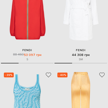
FENDI
FENDI
88 460
53 097 грн
44 308 грн
S
S
M
- 39%
- 40%