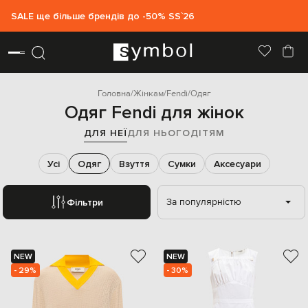
SALE ще більше брендів до -50% SS`26
Головна
Жінкам
Fendi
Одяг
Одяг Fendi для жінок
ДЛЯ НЕЇ
ДЛЯ НЬОГО
ДІТЯМ
Усі
Одяг
Взуття
Сумки
Аксесуари
За популярністю
Фільтри
NEW
NEW
- 29%
- 30%