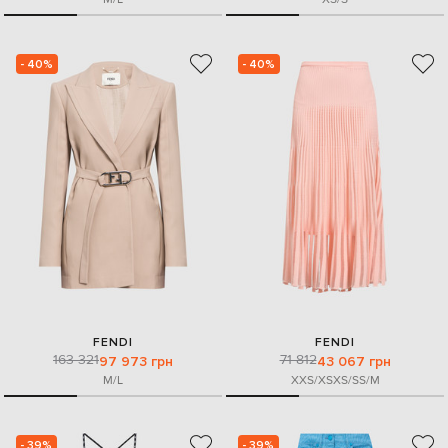
- 40%
- 40%
FENDI
FENDI
163 321
71 812
97 973 грн
43 067 грн
M/L
XXS/XS
XS/S
S/M
- 39%
- 39%