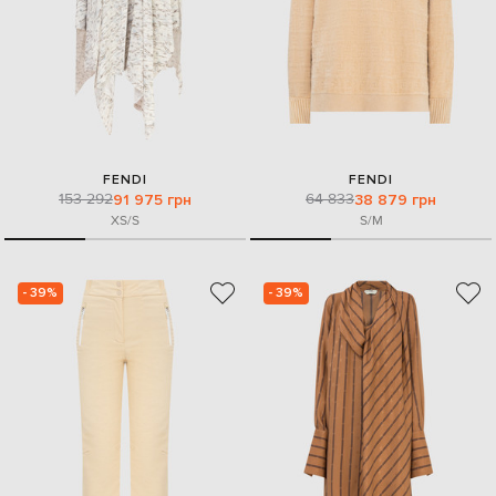
FENDI
FENDI
153 292
64 833
91 975 грн
38 879 грн
XS/S
S/M
- 39%
- 39%