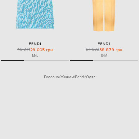
FENDI
FENDI
48 341
64 833
29 005 грн
38 879 грн
M/L
S/M
Головна
Жінкам
Fendi
Одяг