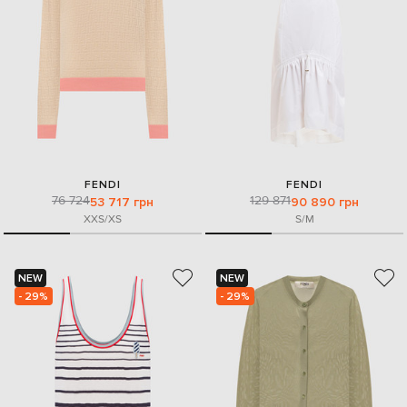
FENDI
FENDI
76 724
129 871
53 717 грн
90 890 грн
XXS/XS
S/M
NEW
NEW
- 29%
- 29%