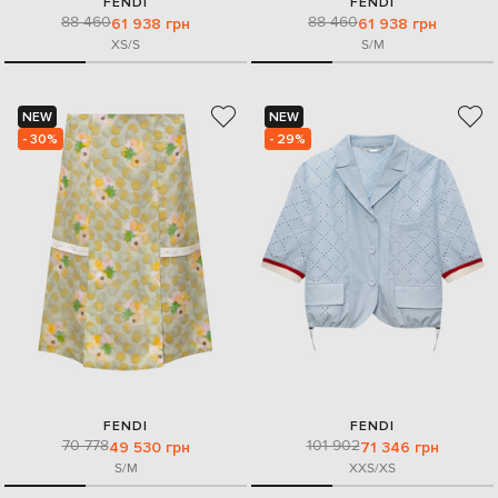
FENDI
FENDI
88 460
88 460
61 938 грн
61 938 грн
XS/S
S/M
NEW
NEW
- 30%
- 29%
FENDI
FENDI
70 778
101 902
49 530 грн
71 346 грн
S/M
XXS/XS