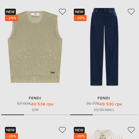
NEW
NEW
- 29%
- 30%
FENDI
FENDI
57 904
70 778
40 534 грн
49 530 грн
S/M
XS/S
S/M
M/L
NEW
NEW
- 29%
- 30%