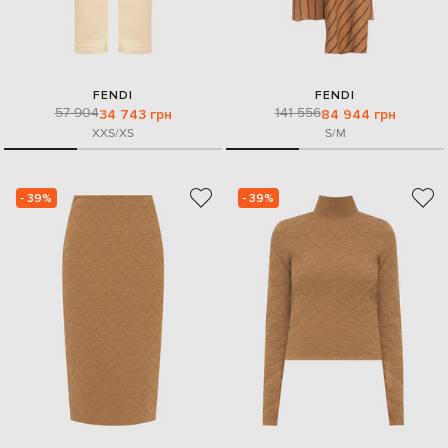
FENDI
FENDI
57 904
141 556
34 743 грн
84 944 грн
XXS/XS
S/M
- 39%
- 39%