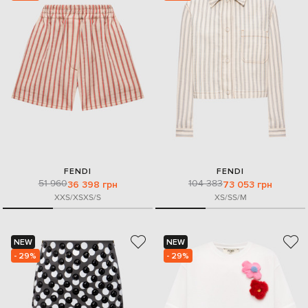
FENDI
FENDI
51 960
104 383
36 398 грн
73 053 грн
XXS/XS
XS/S
XS/S
S/M
NEW
NEW
- 29%
- 29%