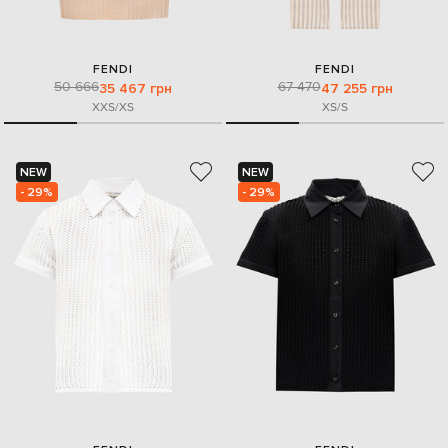
FENDI
FENDI
50 666
67 470
35 467 грн
47 255 грн
XXS/XS
XS/S
NEW
NEW
- 29%
- 29%