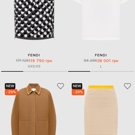
FENDI
FENDI
171 128
54 286
119 790 грн
38 001 грн
XXS/XS
L
NEW
NEW
- 29%
- 29%