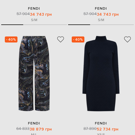
FENDI
FENDI
57 904
57 904
34 743 грн
34 743 грн
S/M
S/M
- 40%
- 40%
FENDI
FENDI
64 833
87 890
38 879 грн
52 734 грн
M/L
XS/S