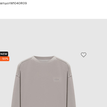
вітшот
W1040R09
EUR
Slovakia
€
EUR
Slovenia
€
EUR
Spain
€
EUR
Sweden
€
NEW
- 39%
- 50%
UAH
Ukraine
₴
EUR
Other
€