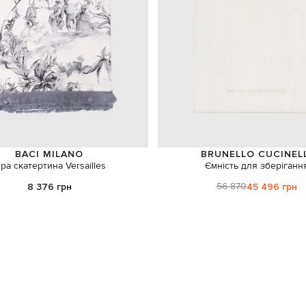
BACI MILANO
BRUNELLO CUCINEL
іра скатертина Versailles
Ємність для зберіганн
56 870
8 376 грн
45 496 грн