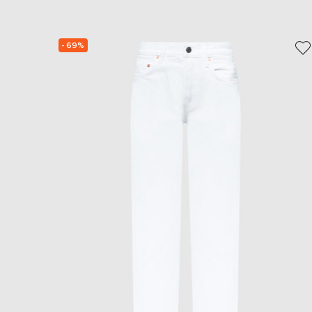
- 69%