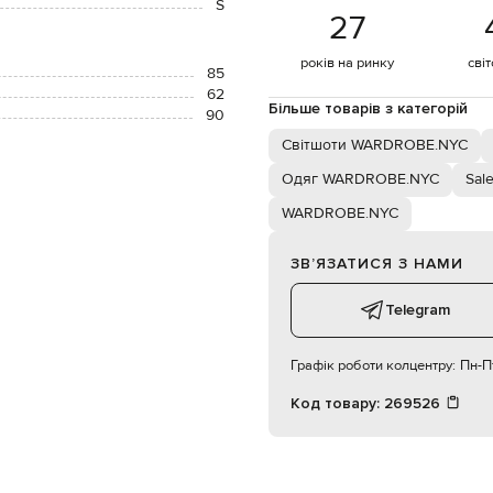
S
27
років на ринку
сві
85
62
Більше товарів з категорій
90
Світшоти WARDROBE.NYC
Одяг WARDROBE.NYC
Sal
WARDROBE.NYC
ЗВʼЯЗАТИСЯ З НАМИ
Telegram
Графік роботи колцентру:
Пн-Пт
Код товару:
269526