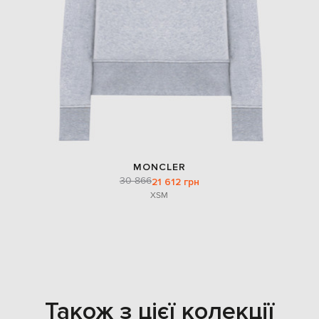
MONCLER
30 866
21 612 грн
XS
M
Також з цієї колекції