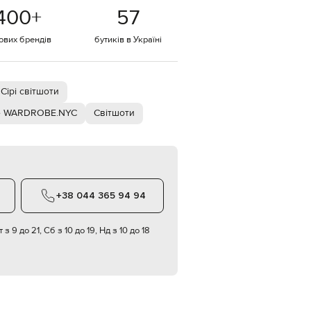
Italy
400
+
57
€
EUR
тових брендів
бутиків в Україні
Latvia
€
EUR
Lithuania
Сірі світшоти
€
e WARDROBE.NYC
Світшоти
EUR
Luxembourg
€
EUR
Netherlands
€
+38 044 365 94 94
PLN
Poland
zł
 з 9 до 21, Сб з 10 до 19, Нд з 10 до 18
EUR
Portugal
€
EUR
Romania
€