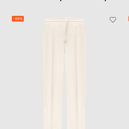
- 69%