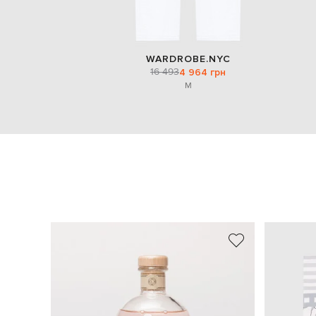
WARDROBE.NYC
16 493
4 964 грн
M