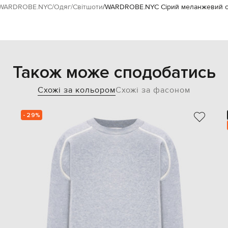
WARDROBE.NYC
Одяг
Світшоти
WARDROBE.NYC Сірий меланжевий с
Також може сподобатись
Схожі за кольором
Схожі за фасоном
- 29%