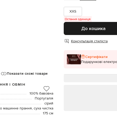
XXS
Остання одиниця
До кошика
Консультація стиліста
Сертифікати
Подарункові електро
Показати схожі товари
ННЯ І ОБМІН
100% бавовна
Португалія
сірий
о машинне прання, суха чистка
175 см