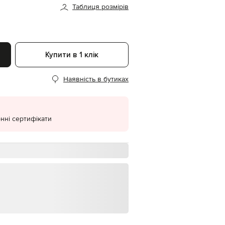
Таблиця розмірів
EUR
Denmark
€
EUR
Estonia
Купити в 1 клік
€
EUR
Наявність в бутиках
Finland
€
EUR
France
€
нні сертифікати
EUR
Germany
€
EUR
Greece
€
EUR
Hungary
€
EUR