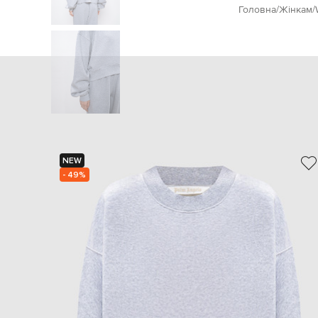
Головна
Жінкам
NEW
- 49%