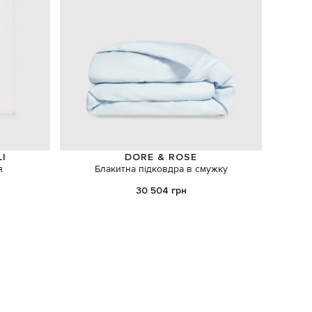
LI
DORE & ROSE
я
Блакитна підковдра в смужку
Набір 
30 504 грн