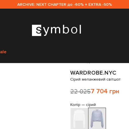
ARCHIVE: NEXT CHAPTER до -60% + EXTRA -50%
WARDROBE.NYC
Одяг
Світшоти
WARDROBE.NYC Сірий меланжевий с
ale
Код товару:
269526
WARDROBE.NYC
Сірий меланжевий світшот
22 025
7 704 грн
Колір —
сірий