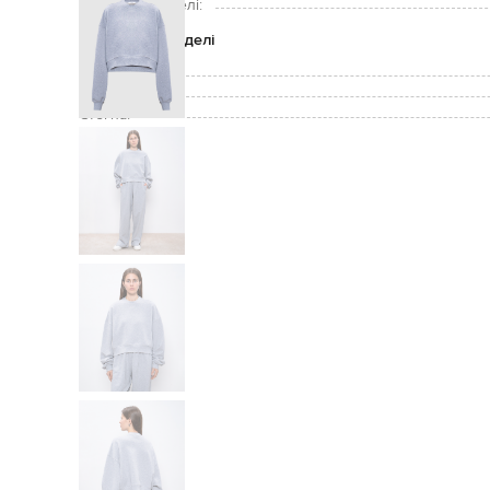
Розмір на моделі:
Параметри моделі
Груди:
Талія:
Стегна: