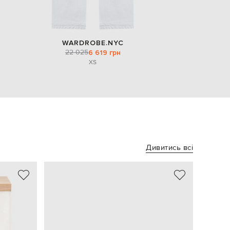
WARDROBE.NYC
22 025
6 619 грн
XS
Дивитись всі
NEW