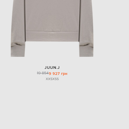
JUUN.J
19 854
9 927 грн
XXS
XS
S