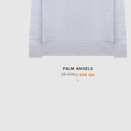
PALM ANGELS
25 334
12 668 грн
L