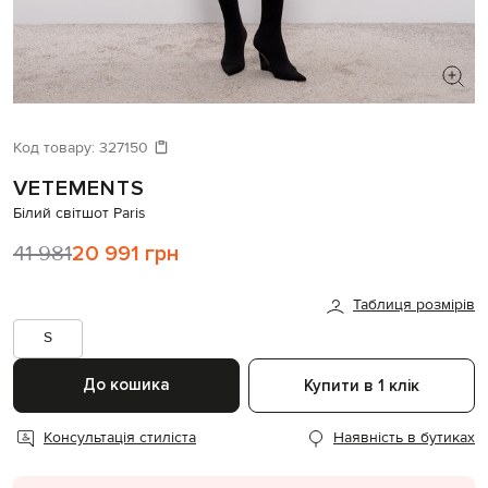
ШУКАЄТЕ НОВИЙ ОБРАЗ?
Давайте підберемо щось ще
Код товару:
327150
VETEMENTS
Схожі товари
Білий світшот Paris
41 981
20 991 грн
Таблиця розмірів
S
До кошика
Купити в 1 клік
Консультація стиліста
Наявність в бутиках