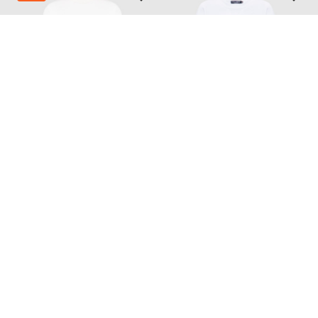
WARDROBE.NYC
DOLCE&GABBANA
22 025
15 408 грн
42 757 грн
XS
XS
M
L
Також з цієї колекції