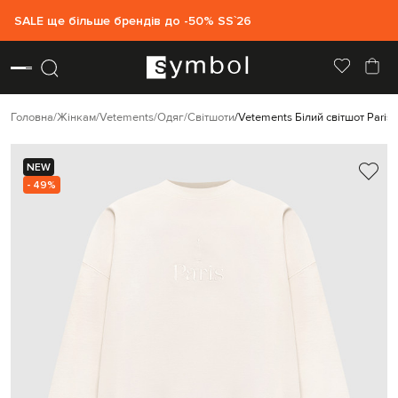
SALE ще більше брендів до -50% SS`26
Головна
Жінкам
Vetements
Одяг
Світшоти
Vetements Білий світшот Paris
NEW
- 49%