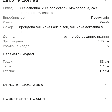
ДЕТАЛІ Й ДОГЛЯД
Склад
80% бавовна, 20% поліестер / 74% бавовна, 24%
поліестер, 2% еластан
Виробництво
Португалія
Колір
білий
Декор
брендова вишивка Paris в тон, вишивка логотипа в
тон
Догляд
ручне або машинне прання
Зріст моделі
180 см
Розмір на моделі
S
Параметри моделі
Груди:
83 см
Талія:
57 см
Стегна:
87 см
ОПЛАТА І ДОСТАВКА
ПОВЕРНЕННЯ І ОБМІН