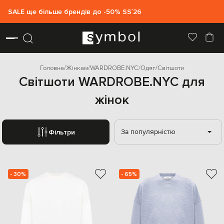
SALE ще більше брендів до -50% SS`26
Головна
Жінкам
WARDROBE.NYC
Одяг
Світшоти
Світшоти WARDROBE.NYC для
жінок
За популярністю
Фільтри
- 30%
- 65%