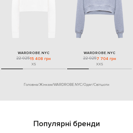
WARDROBE.NYC
WARDROBE.NYC
22 025
22 025
15 408 грн
7 704 грн
XS
XXS
Головна
Жінкам
WARDROBE.NYC
Одяг
Світшоти
Популярні бренди