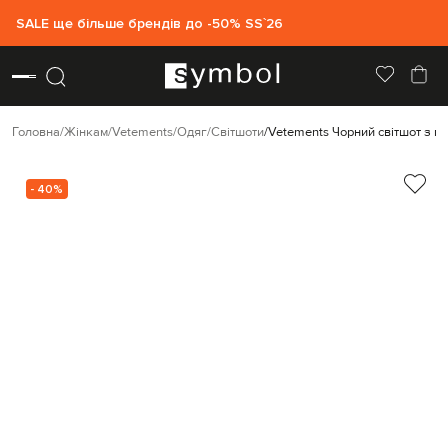
SALE ще більше брендів до -50% SS`26
Головна
Жінкам
Vetements
Одяг
Світшоти
Vetements Чорний світшот з п
- 40%