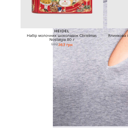
HEIDEL
Набір молочних шоколадок Christmas
Ялинкова і
Nostalgia 80 г
932
363 грн