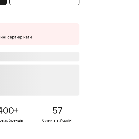
EUR
Denmark
€
EUR
Estonia
€
нні сертифікати
EUR
Finland
€
EUR
France
€
EUR
Germany
€
EUR
Greece
400
+
57
€
EUR
тових брендів
бутиків в Україні
Hungary
€
EUR