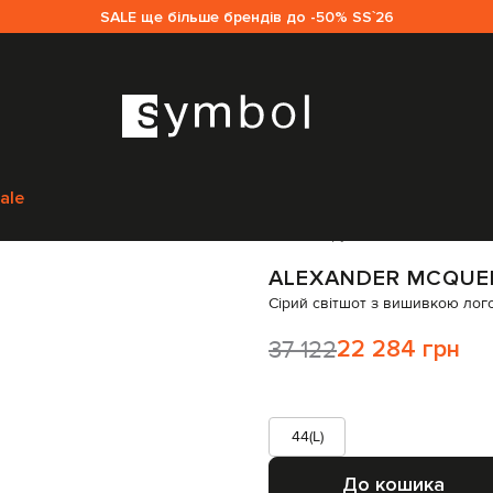
SALE ще більше брендів до -50% SS`26
Одяг
Світшоти
Alexander McQueen Сірий світшот з вишивкою логот
ale
Код товару:
267197
ALEXANDER MCQUE
Сірий світшот з вишивкою лог
37 122
22 284 грн
44(L)
До кошика