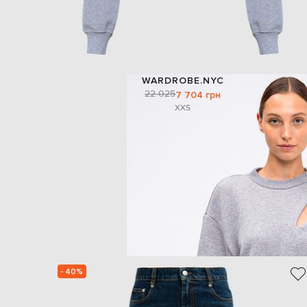
WARDROBE.NYC
22 025
7 704 грн
XXS
- 40%