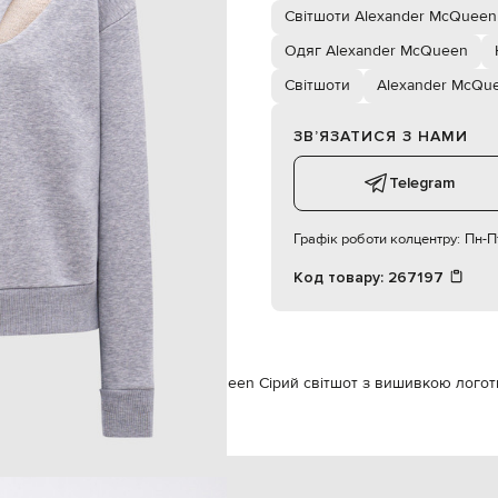
176 см
Світшоти Alexander McQueen
40
Одяг Alexander McQueen
Світшоти
Alexander McQu
82
60
ЗВʼЯЗАТИСЯ З НАМИ
95
Telegram
Графік роботи колцентру:
Пн-Пт
Код товару:
267197
Одяг
Світшоти
Alexander McQueen Сірий світшот з вишивкою логот