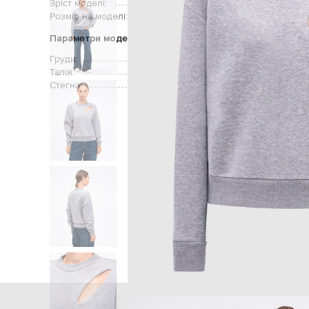
Зріст моделі:
Розмір на моделі:
Параметри моделі
Груди:
Талія:
Стегна:
Головна
Жінкам
Alexander McQueen