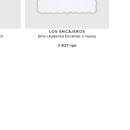
LOS ENCAJEROS
0г
Біла серветка Escamas з льону
Коричне
3 827 грн