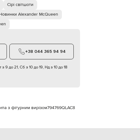
Italy
Сірі світшоти
€
Новинки Alexander McQueen
EUR
Latvia
een
€
EUR
Lithuania
€
+38 044 365 94 94
EUR
Luxembourg
€
 з 9 до 21, Сб з 10 до 19, Нд з 10 до 18
EUR
Netherlands
€
PLN
Poland
zł
ипа з фігурним вирізом
794769QLAC8
EUR
Portugal
€
EUR
Romania
€