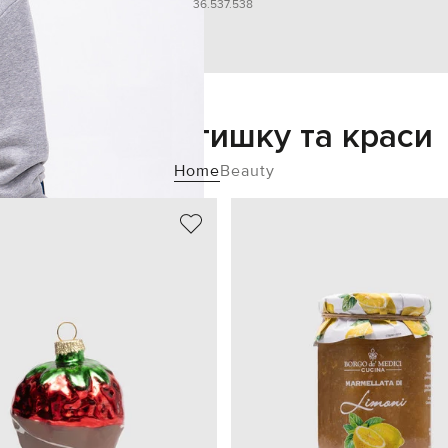
36.5
37.5
38
Додайте затишку та краси
Home
Beauty