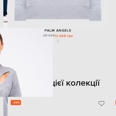
PALM ANGELS
25 334
12 668 грн
L
Також з цієї колекції
- 39%