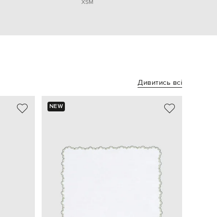
XS
M
Дивитись всі
NEW