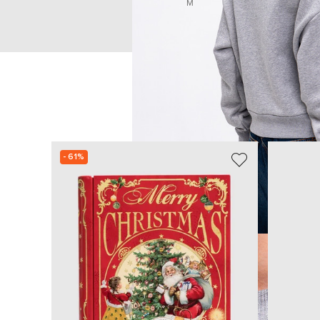
M
- 61%