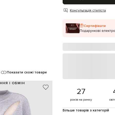
Консультація стиліста
Сертифікати
Подарункові електро
Показати схожі товари
ННЯ І ОБМІН
27
100% бавовна
Італія
років на ринку
сві
сірий
логотипа в тон, фігурний виріз
Більше товарів з категорій
о машинне прання, суха чистка