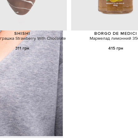
SHISHI
BORGO DE MEDICI
грашка Strawberry With Chocolate
Мармелад лимонний 35
311 грн
415 грн