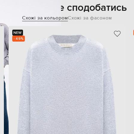
Також може сподобатись
Схожі за кольором
Схожі за фасоном
NEW
- 49%