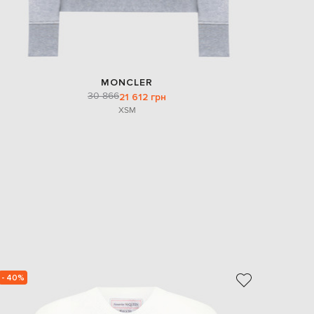
MONCLER
30 866
21 612 грн
XS
M
- 40%
- 40%