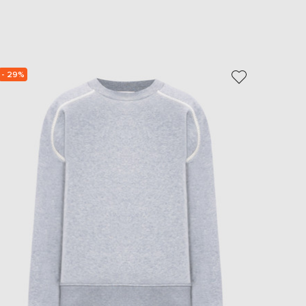
EUR
Slovakia
€
EUR
Slovenia
€
- 29%
- 69%
EUR
Spain
€
EUR
Sweden
€
UAH
Ukraine
₴
EUR
Other
€