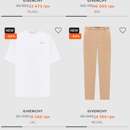
GIVENCHY
GIVENCHY
46 893
192 118
23 473 грн
96 060 грн
XL
XXL
XXL
NEW
NEW
- 49%
- 49%
GIVENCHY
GIVENCHY
30 090
49 064
15 046 грн
24 559 грн
L
XL
M
L
XXL