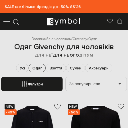
SALE ще більше брендів до -50% SS`26
Головна
Sale чоловікам
Givenchy
Одяг
Одяг Givenchy для чоловіків
ДЛЯ НЕЇ
ДЛЯ НЬОГО
ДІТЯМ
Усі
Одяг
Взуття
Сумки
Аксесуари
За популярністю
Фільтри
NEW
NEW
- 49%
- 50%