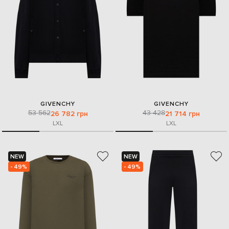
GIVENCHY
GIVENCHY
53 562
43 428
26 782 грн
21 714 грн
L
XL
L
XL
NEW
NEW
- 49%
- 49%