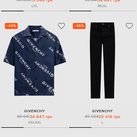
15 046 грн
34 847 грн
L
XL
M
L
XL
- 49%
- 40%
GIVENCHY
GIVENCHY
69 641
49 064
34 847 грн
29 418 грн
XXL
4XL
L