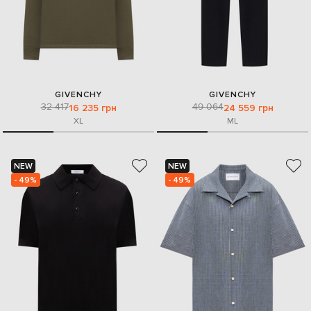
GIVENCHY
GIVENCHY
32 417
49 064
16 235 грн
24 559 грн
XL
M
L
NEW
NEW
- 49%
- 49%