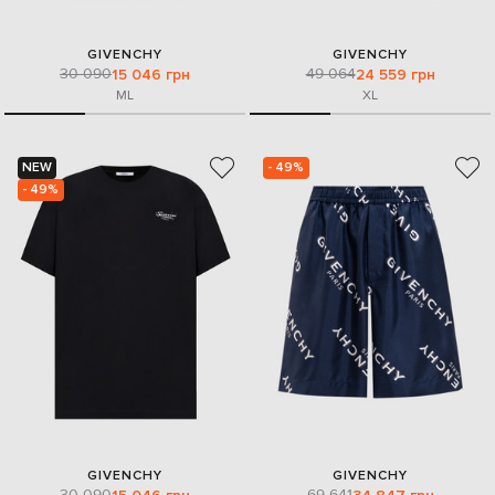
GIVENCHY
GIVENCHY
30 090
49 064
15 046 грн
24 559 грн
M
L
XL
NEW
- 49%
- 49%
GIVENCHY
GIVENCHY
30 090
69 641