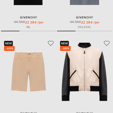
GIVENCHY
GIVENCHY
44 566
44 566
22 284 грн
22 284 грн
M
L
XXL
XXXL
NEW
NEW
- 49%
- 49%