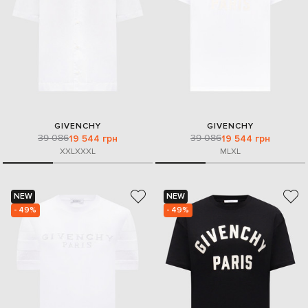
GIVENCHY
GIVENCHY
39 086
39 086
19 544 грн
19 544 грн
XXL
XXXL
M
L
XL
NEW
NEW
- 49%
- 49%