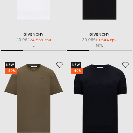
GIVENCHY
GIVENCHY
49 064
39 086
24 559 грн
19 544 грн
L
M
XL
NEW
NEW
- 49%
- 49%