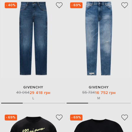
- 40%
- 69%
GIVENCHY
GIVENCHY
49 064
55 734
29 418 грн
16 752 грн
L
M
- 69%
- 69%