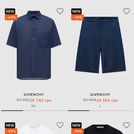
NEW
NEW
- 49%
- 49%
GIVENCHY
GIVENCHY
53 562
49 064
26 782 грн
24 559 грн
M
L
L
NEW
NEW
- 49%
- 49%