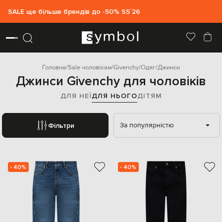
SALE ще більше брендів до -50% SS`26
Головна
Sale чоловікам
Givenchy
Одяг
Джинси
Джинси Givenchy для чоловіків
ДЛЯ НЕЇ
ДЛЯ НЬОГО
ДІТЯМ
За популярністю
Фільтри
- 40%
- 40%