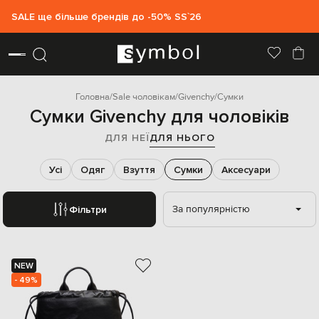
SALE ще більше брендів до -50% SS`26
Головна
Sale чоловікам
Givenchy
Сумки
Сумки Givenchy для чоловіків
ДЛЯ НЕЇ
ДЛЯ НЬОГО
Усі
Одяг
Взуття
Сумки
Аксесуари
За популярністю
Фільтри
NEW
- 49%