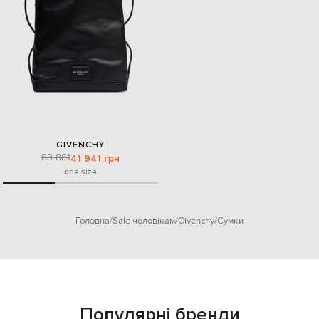
GIVENCHY
83 881
41 941 грн
one size
Головна
Sale чоловікам
Givenchy
Сумки
Популярні бренди