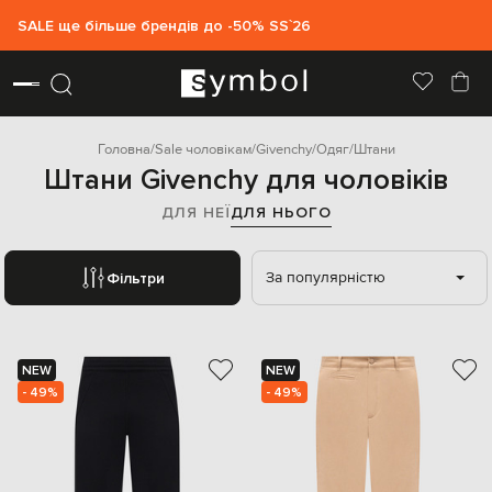
SALE ще більше брендів до -50% SS`26
Головна
Sale чоловікам
Givenchy
Одяг
Штани
Штани Givenchy для чоловіків
ДЛЯ НЕЇ
ДЛЯ НЬОГО
За популярністю
Фільтри
NEW
NEW
- 49%
- 49%