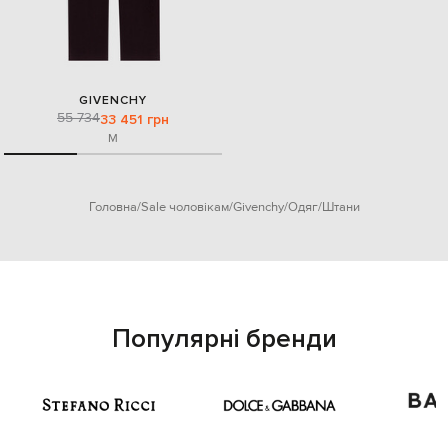
GIVENCHY
55 734
33 451 грн
M
Головна
Sale чоловікам
Givenchy
Одяг
Штани
Популярні бренди