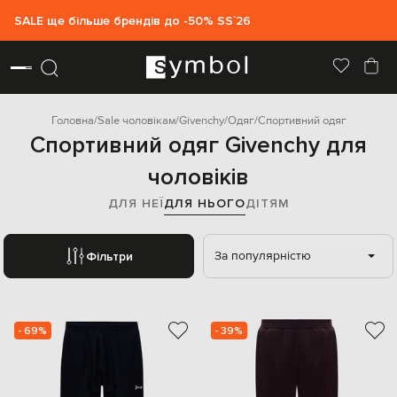
SALE ще більше брендів до -50% SS`26
Головна
Sale чоловікам
Givenchy
Одяг
Спортивний одяг
Спортивний одяг Givenchy для
чоловіків
ДЛЯ НЕЇ
ДЛЯ НЬОГО
ДІТЯМ
За популярністю
Фільтри
- 69%
- 39%