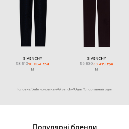
GIVENCHY
GIVENCHY
53 510
55 680
16 064 грн
33 419 грн
M
M
Головна
Sale чоловікам
Givenchy
Одяг
Спортивний одяг
Популярні бренди