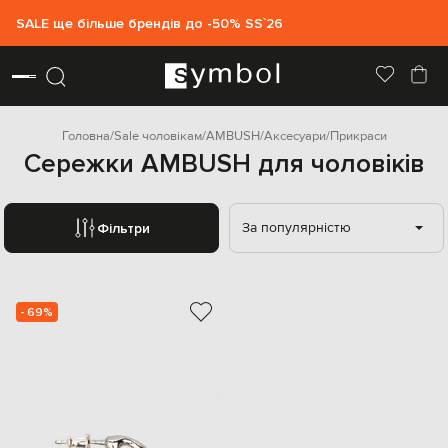
SALE ще більше брендів до -50% SS`26
Головна
Sale чоловікам
AMBUSH
Аксесуари
Прикраси
Сережки AMBUSH для чоловіків
За популярністю
Фільтри
- 69%