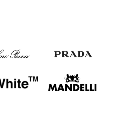
Italy
€
EUR
Latvia
€
EUR
Lithuania
€
EUR
Luxembourg
€
EUR
Netherlands
€
PLN
Poland
zł
EUR
Portugal
€
EUR
Romania
€