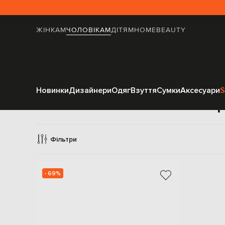
ЖІНКАМ
ЧОЛОВІКАМ
ДІТЯМ
HOME
BEAUTY
Новинки
Дизайнери
Одяг
Взуття
Сумки
Аксесуари
S
Пр
Фільтри
- 69%