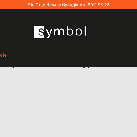
SALE ще більше брендів до -50% SS`26
Головна
Sale чоловікам
AMBUSH
Аксесуари
Прикраси
ale
икраси AMBUSH для чолові