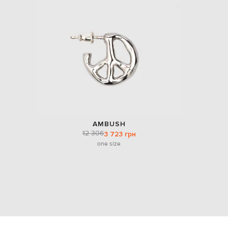
AMBUSH
12 306
3 723 грн
one size