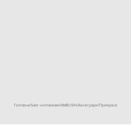
Головна
Sale чоловікам
AMBUSH
Аксесуари
Прикраси