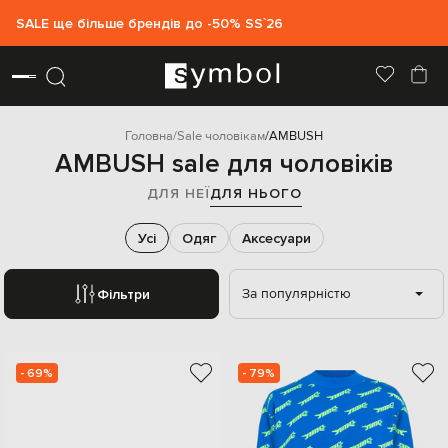
SALE ще більше брендів до -50% SS`26
Головна
Sale чоловікам
AMBUSH
AMBUSH sale для чоловіків
ДЛЯ НЕЇ
ДЛЯ НЬОГО
Усі
Одяг
Аксесуари
За популярністю
Фільтри
- 69%
- 79%