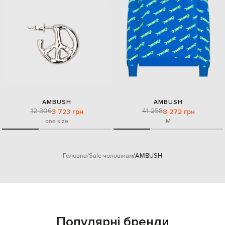
AMBUSH
AMBUSH
12 306
41 258
3 723 грн
8 272 грн
one size
M
Головна
Sale чоловікам
AMBUSH
Популярні бренди