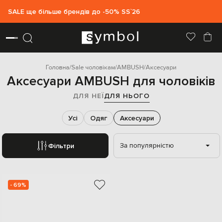
SALE ще більше брендів до -50% SS`26
Головна
Sale чоловікам
AMBUSH
Аксесуари
Аксесуари AMBUSH для чоловіків
ДЛЯ НЕЇ
ДЛЯ НЬОГО
Усі
Одяг
Аксесуари
За популярністю
Фільтри
- 69%