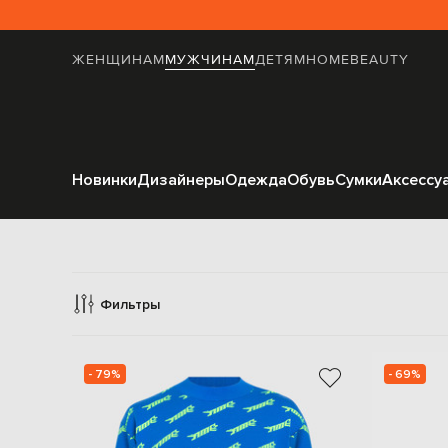
ЖЕНЩИНАМ
МУЖЧИНАМ
ДЕТЯМ
HOME
BEAUTY
Новинки
Дизайнеры
Одежда
Обувь
Сумки
Аксессу
Фильтры
- 79%
- 69%