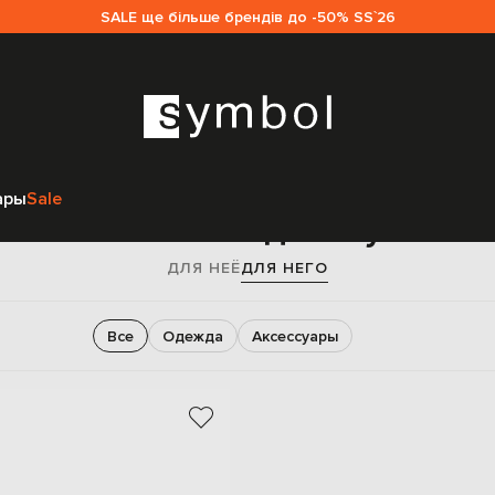
SALE ще більше брендів до -50% SS`26
Главная
Sale мужчинам
AMBUSH
ары
Sale
AMBUSH sale для мужчин
ДЛЯ НЕЁ
ДЛЯ НЕГО
Все
Одежда
Аксессуары