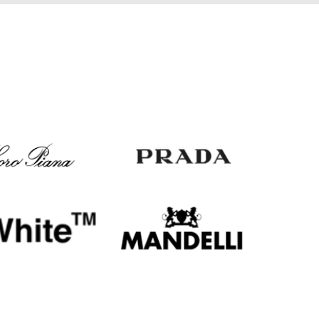
Italy
€
EUR
Latvia
€
EUR
Lithuania
€
EUR
Luxembourg
€
EUR
Netherlands
€
PLN
Poland
zł
EUR
Portugal
€
EUR
Romania
€