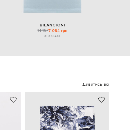
BILANCIONI
14 167
7 084 грн
XL
XXL
4XL
Дивитись всі