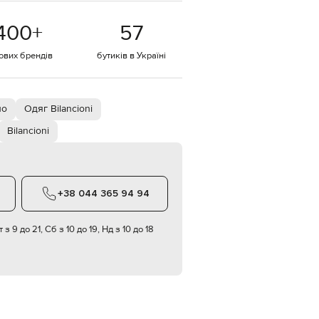
EUR
400
+
57
Denmark
€
тових брендів
бутиків в Україні
EUR
Estonia
€
EUR
ло
Одяг Bilancioni
Finland
€
Bilancioni
EUR
France
€
EUR
+38 044 365 94 94
Germany
€
 з 9 до 21, Сб з 10 до 19, Нд з 10 до 18
EUR
Greece
€
EUR
Hungary
€
EUR