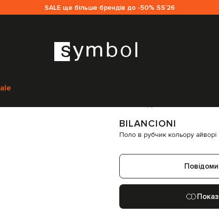
SALE ще більше брендів до -50% SS`26
овікам
Bilancioni
Одяг
Поло
Bilancioni Поло в рубчик кольору айворі
ale
Код товару:
340243
BILANCIONI
Поло в рубчик кольору айворі
Повідоми
Показ