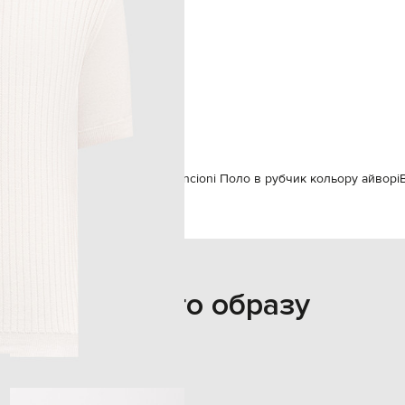
187 см
50
102 см
86 см
94 см
овікам
Bilancioni
Одяг
Поло
Bilancioni Поло в рубчик кольору айворі
З цього образу