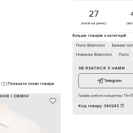
27
років на ринку
сві
Більше товарів з категорій
Поло Bilancioni
Бежеві по
Новинки Bilancioni
Поло
ЗВʼЯЗАТИСЯ З НАМИ
Telegram
Показати схожі товари
Графік роботи колцентру:
Пн-Пт
ННЯ І ОБМІН
Код товару:
340243
100% бавовна
Італія
бежевий
ґудзики
ручне прання, суха чистка