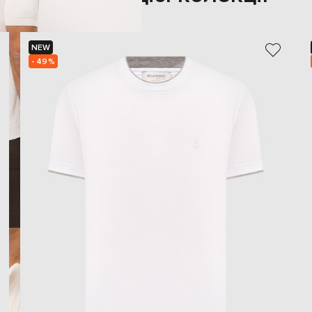
NEW
- 49%