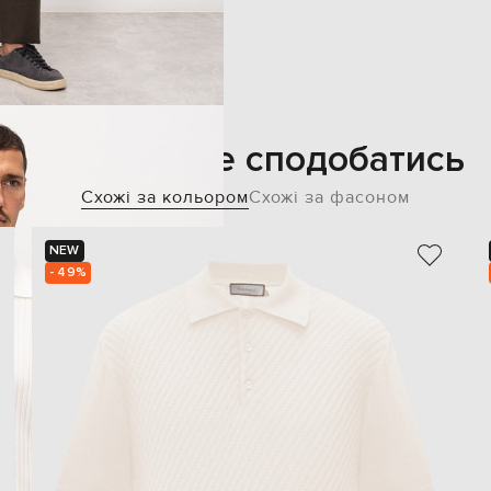
Також може сподобатись
Схожі за кольором
Схожі за фасоном
NEW
- 49%