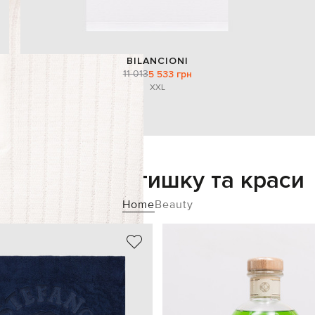
BILANCIONI
11 013
5 533 грн
XXL
Додайте затишку та краси
Home
Beauty