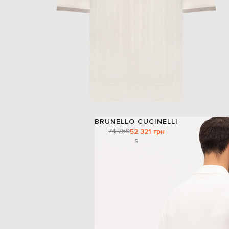
BRUNELLO CUCINELLI
74 759
52 321 грн
S