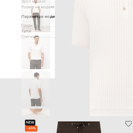
Зріст моделі:
Розмір на моделі:
Параметри моделі
Груди:
Талія:
Стегна:
Головна
Чол
NEW
- 49%