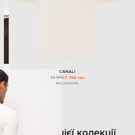
CANALI
35 519
17 786 грн
M
XL
XXL
XXXL
Також з цієї колекції