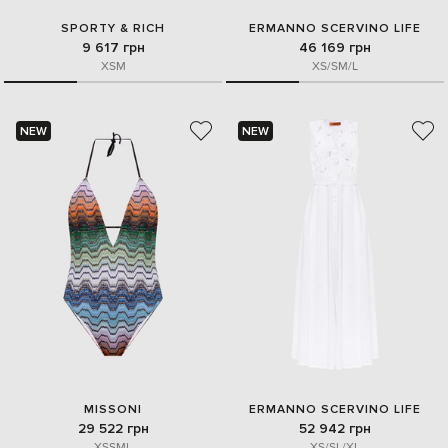
SPORTY & RICH
ERMANNO SCERVINO LIFE
9 617 грн
46 169 грн
XS
M
XS/S
M/L
NEW
NEW
MISSONI
ERMANNO SCERVINO LIFE
29 522 грн
52 942 грн
XS
S
M
L
XS/S
L/XL