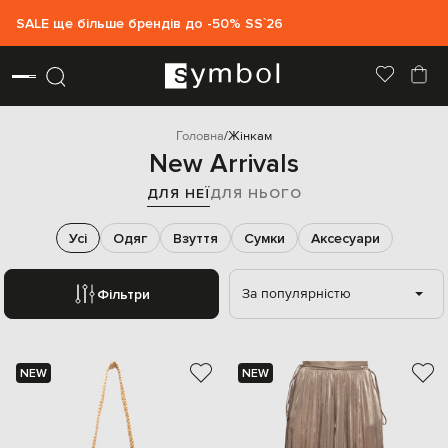
SALE ще більше брендів до -50% SS`26
Головна
Жінкам
New Arrivals
ДЛЯ НЕЇ
ДЛЯ НЬОГО
Усі
Одяг
Взуття
Сумки
Аксесуари
За популярністю
Фільтри
NEW
NEW