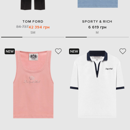
TOM FORD
SPORTY & RICH
84 737
42 394 грн
6 619 грн
S
M
M
NEW
NEW