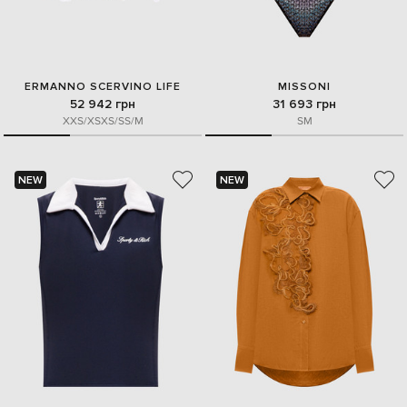
ERMANNO SCERVINO LIFE
MISSONI
52 942 грн
31 693 грн
XXS/XS
XS/S
S/M
S
M
NEW
NEW