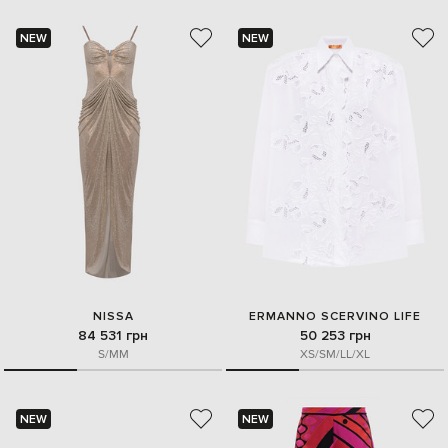
NEW
NEW
NISSA
ERMANNO SCERVINO LIFE
84 531 грн
50 253 грн
S/M
M
XS/S
M/L
L/XL
NEW
NEW