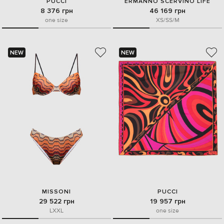
PUCCI
ERMANNO SCERVINO LIFE
8 376 грн
46 169 грн
one size
XS/S
S/M
NEW
NEW
MISSONI
PUCCI
29 522 грн
19 957 грн
L
XXL
one size