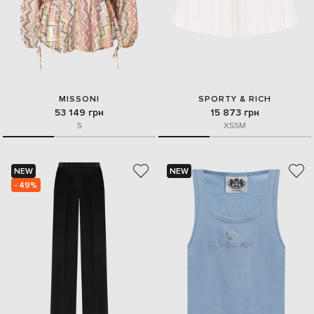
MISSONI
SPORTY & RICH
53 149 грн
15 873 грн
S
XS
S
M
NEW
NEW
- 49%