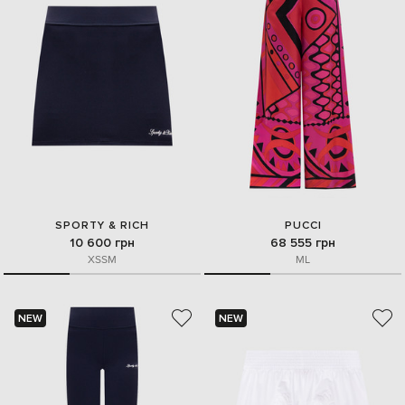
SPORTY & RICH
PUCCI
10 600 грн
68 555 грн
XS
S
M
M
L
NEW
NEW