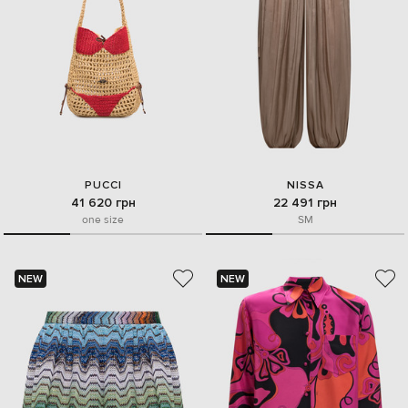
PUCCI
NISSA
41 620 грн
22 491 грн
one size
S
M
NEW
NEW