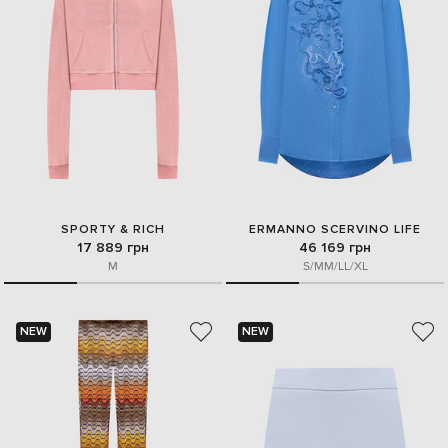
SPORTY & RICH
ERMANNO SCERVINO LIFE
17 889 грн
46 169 грн
M
S/M
M/L
L/XL
NEW
NEW