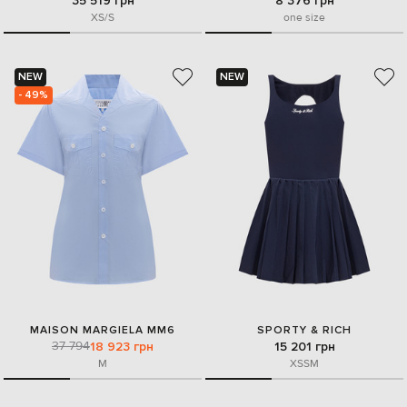
35 519 грн
8 376 грн
XS/S
one size
NEW
NEW
- 49%
MAISON MARGIELA MM6
SPORTY & RICH
37 794
18 923 грн
15 201 грн
M
XS
S
M