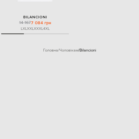
BILANCIONI
14 167
7 084 грн
L
XL
XXL
XXXL
4XL
Головна
Чоловікам
Bilancioni