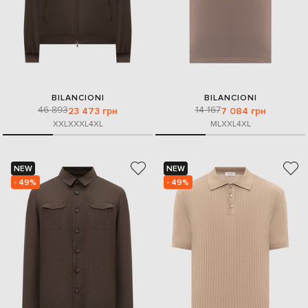
BILANCIONI
BILANCIONI
46 893
14 167
23 473 грн
7 084 грн
XXL
XXXL
4XL
M
L
XXL
4XL
NEW
NEW
- 49%
- 49%