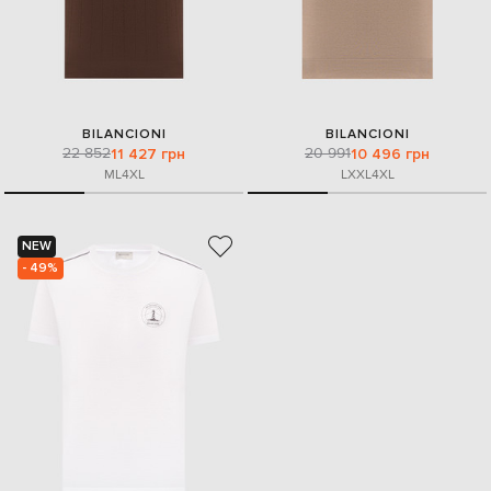
BILANCIONI
BILANCIONI
22 852
20 991
11 427 грн
10 496 грн
M
L
4XL
L
XXL
4XL
NEW
- 49%