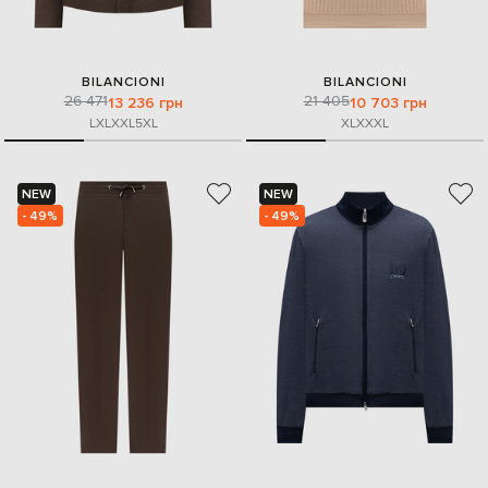
BILANCIONI
BILANCIONI
26 471
21 405
13 236 грн
10 703 грн
L
XL
XXL
5XL
XL
XXXL
NEW
NEW
- 49%
- 49%