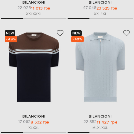
BILANCIONI
BILANCIONI
22 025
47 048
11 013 грн
23 525 грн
XXL
XXXL
XXL
4XL
NEW
NEW
- 49%
- 49%
BILANCIONI
BILANCIONI
17 062
22 852
8 532 грн
11 427 грн
XL
XXL
M
L
XL
XXL