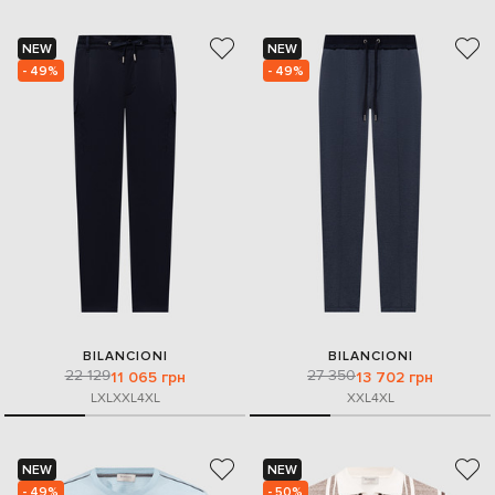
NEW
NEW
- 49%
- 49%
BILANCIONI
BILANCIONI
22 129
27 350
11 065 грн
13 702 грн
L
XL
XXL
4XL
XXL
4XL
NEW
NEW
- 49%
- 50%