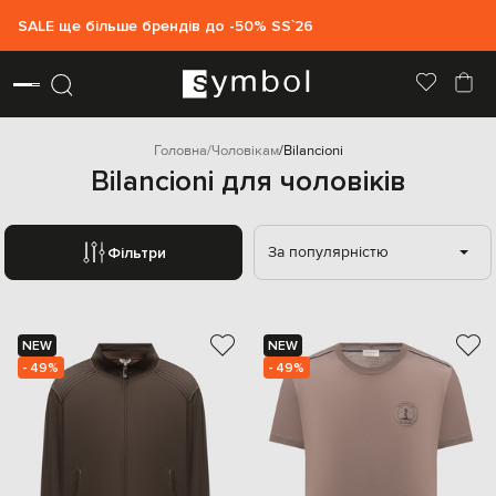
SALE ще більше брендів до -50% SS`26
Головна
Чоловікам
Bilancioni
Bilancioni для чоловіків
За популярністю
Фільтри
NEW
NEW
- 49%
- 49%