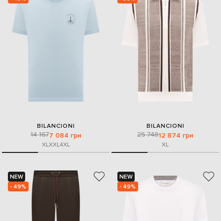
BILANCIONI
BILANCIONI
14 167
25 748
7 084 грн
12 874 грн
XL
XXL
4XL
XL
NEW
NEW
- 49%
- 49%