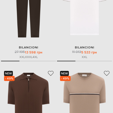
BILANCIONI
BILANCIONI
27 195
11 013
13 598 грн
5 533 грн
XXL
XXXL
4XL
XXL
NEW
NEW
- 49%
- 49%