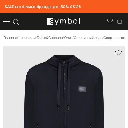
SALE ще більше брендів до -50% SS`26
Головна
Чоловікам
Dolce&Gabbana
Одяг
Спортивний одяг
Спортивні коф