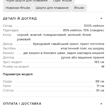
Чорні шорти для плавання
Одяг Rhude
Новинки Rhude
Шорти для плавання
Rhude
ДЕТАЛІ Й ДОГЛЯД
Склад
100% нейлон
Підкладка
85% нейлон, 15% спандекс
Колір
чорний, жовтий, помаранчевий, зелений, білий,
рожевий
Декор
брендовий гавайський принт, принт логотипа
Застібка
еластичний пояс на шнурку
Кишені
дві кишені в бокових швах, задня накладна кишеня
Догляд
ручне або машинне прання
Зріст моделі
183 см
Розмір на моделі
M
Параметри моделі
Груди:
88 см
Талія:
71 см
Стегна:
91 см
ОПЛАТА І ДОСТАВКА