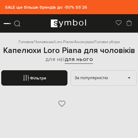
SALE ще більше брендів до -50% SS`26
Головна
Чоловікам
Loro Piana
Аксесуари
Головні убори
Капелюхи Loro Piana для чоловіків
ДЛЯ НЕЇ
ДЛЯ НЬОГО
За популярністю
Фільтри