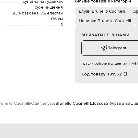
Більше товарів з категорій
супатна на гудзиках
сухе чищення
Блузи Brunello Cucinelli
Сі
93% бавовна, 7% еластан
176 см
Новинки Brunello Cucinelli
S
ЗВʼЯЗАТИСЯ З НАМИ
Telegram
Графік роботи колцентру:
Пн-Пт
Код товару:
191562
runello Cucinelli
Одяг
Блузи
Brunello Cucinelli Шовкова блуза з виш