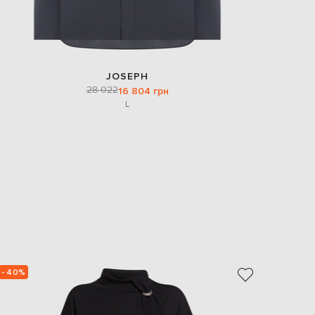
JOSEPH
28 022
16 804 грн
L
- 40%
- 39%