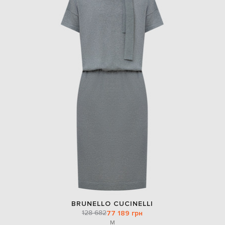
BRUNELLO CUCINELLI
128 682
77 189 грн
M