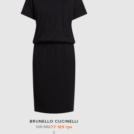
BRUNELLO CUCINELLI
128 682
77 189 грн
S