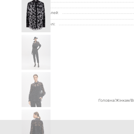
Застібка:
Догляд:
Підкладка деталей:
Зріст моделі:
Розмір на моделі:
Головна
Жінкам
B