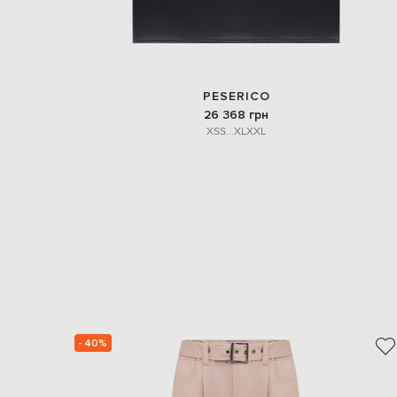
PESERICO
26 368 грн
XS
S
...
XL
XXL
- 40%