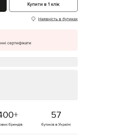
Купити в 1 клік
EUR
Denmark
€
Наявність в бутиках
EUR
Estonia
€
нні сертифікати
EUR
Finland
€
EUR
France
€
EUR
Germany
€
EUR
Greece
€
400
+
57
EUR
Hungary
€
тових брендів
бутиків в Україні
EUR