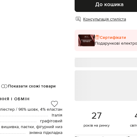
До кошика
Консультація стиліста
Сертифікати
Подарункові електро
Показати схожі товари
ННЯ І ОБМІН
ліестер / 96% шовк, 4% еластан
27
Італія
графітовий
років на ринку
сві
вишивка, паєтки, фігурний низ
знімна підкладка