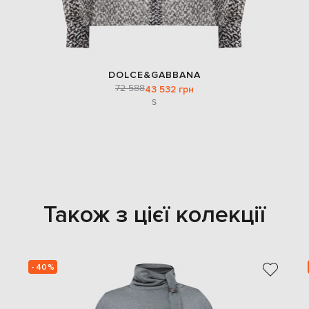
DOLCE&GABBANA
72 588
43 532 грн
S
Також з цієї колекції
- 40%