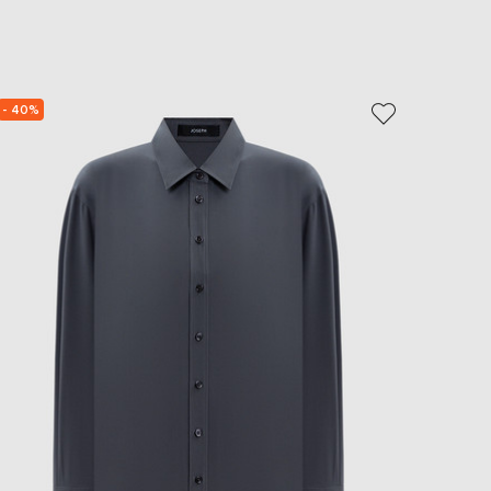
EUR
Slovakia
€
EUR
Slovenia
- 40%
NEW
€
EUR
Spain
€
EUR
Sweden
€
UAH
Ukraine
₴
EUR
Other
€