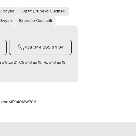
Italy
€
рі блузи
Одяг Brunello Cucinelli
EUR
Latvia
Блузи
Brunello Cucinelli
€
EUR
Lithuania
€
+38 044 365 94 94
EUR
Luxembourg
€
 з 9 до 21, Сб з 10 до 19, Нд з 10 до 18
EUR
Netherlands
€
PLN
Poland
zł
ивкою
MF940MW706
EUR
Portugal
€
EUR
Romania
€