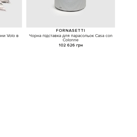
FORNASETTI
зни Volo в
Чорна підставка для парасольок Casa con
Аромат
Colonne
102 626 грн