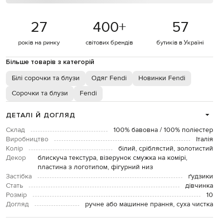
27
400
+
57
років на ринку
світових брендів
бутиків в Україні
Більше товарів з категорій
Білі сорочки та блузи
Одяг Fendi
Новинки Fendi
Сорочки та блузи
Fendi
ДЕТАЛІ Й ДОГЛЯД
Склад
100% бавовна / 100% поліестер
Виробництво
Італія
Колір
білий, сріблястий, золотистий
Декор
блискуча текстура, візерунок смужка на комірі,
пластина з логотипом, фігурний низ
Застібка
ґудзики
Стать
дівчинка
Розмір
10
Догляд
ручне або машинне прання, суха чистка