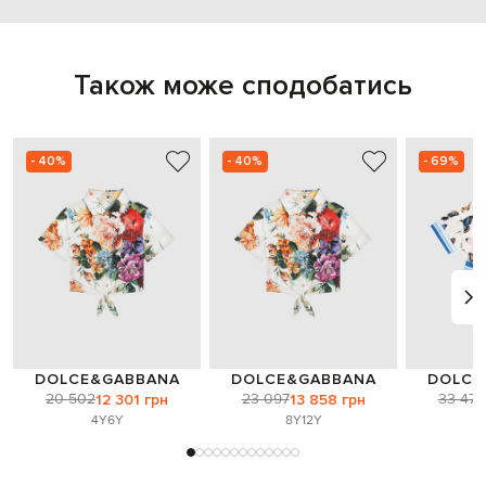
Також може сподобатись
- 40%
- 40%
- 69%
DOLCE&GABBANA
DOLCE&GABBANA
DOLCE
20 502
23 097
33 477
12 301 грн
13 858 грн
4Y
6Y
8Y
12Y