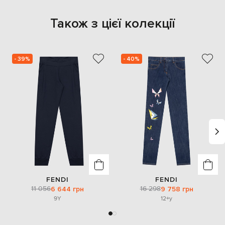
Також з цієї колекції
- 39%
- 40%
FENDI
FENDI
11 056
16 298
6 644 грн
9 758 грн
9Y
12+y