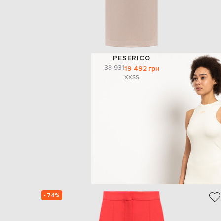
PESERICO
38 931
19 492 грн
XXS
S
- 74%