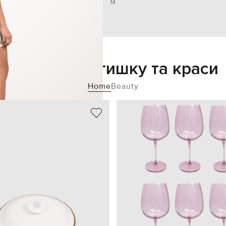
M
Додайте затишку та краси
Home
Beauty