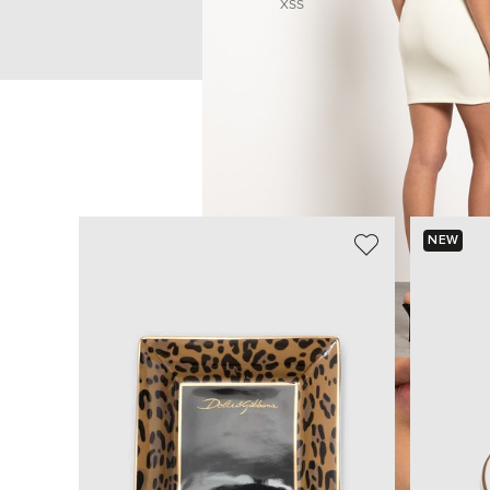
XS
S
NEW