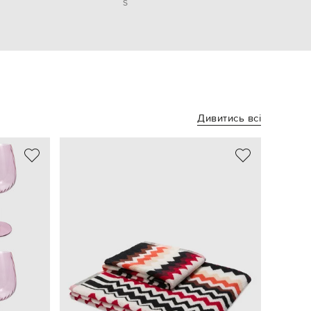
S
Дивитись всі