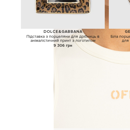
DOLCE&GABBANA
GE
Підставка з порцеляни для дрібниць в
Біла порц
анімалістичний принт з логотипом
для 
9 306 грн