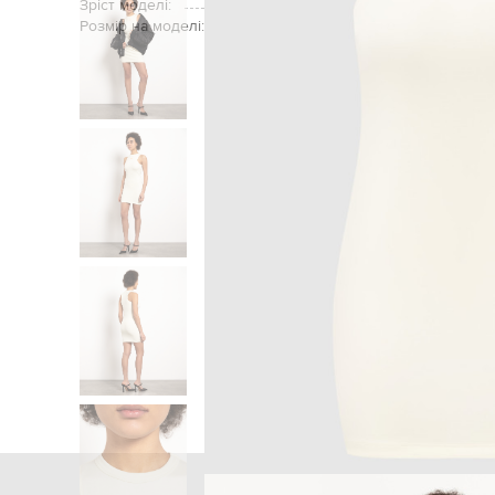
Зріст моделі:
Розмір на моделі:
Головна
Жінкам
Off-Whit