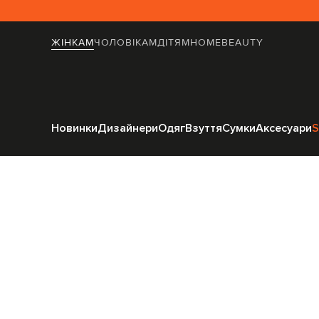
ЖІНКАМ
ЧОЛОВІКАМ
ДІТЯМ
HOME
BEAUTY
Головна
Жінкам
Off-Whit
Новинки
Дизайнери
Одяг
Взуття
Сумки
Аксесуари
S