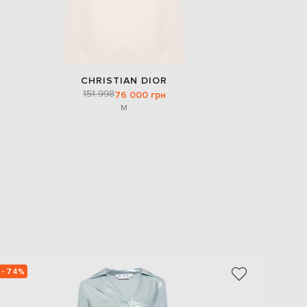
CHRISTIAN DIOR
151 998
76 000 грн
M
- 74%
- 74%