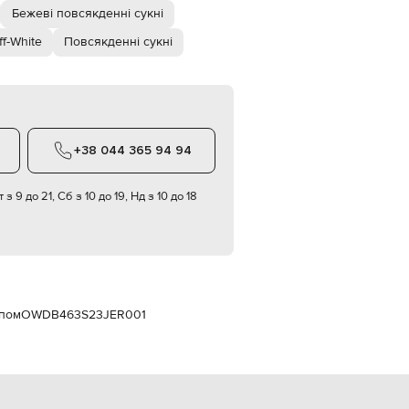
Italy
Бежеві повсякденні сукні
€
f-White
Повсякденні сукні
EUR
Latvia
€
EUR
Lithuania
€
+38 044 365 94 94
EUR
Luxembourg
€
 з 9 до 21, Сб з 10 до 19, Нд з 10 до 18
EUR
Netherlands
€
PLN
Poland
zł
ипом
OWDB463S23JER001
EUR
Portugal
€
EUR
Romania
€