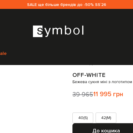
SALE ще більше брендів до -50% SS`26
e
Одяг
Сукні
Повсякденні сукні
Off-White Бежева сукня міні з логот
ale
Код товару:
214105
OFF-WHITE
Бежева сукня міні з логотипом
39 965
11 995 грн
40(S)
42(M)
До кошика