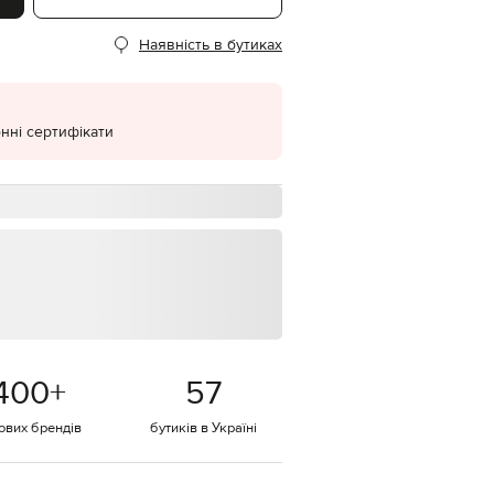
EUR
Наявність в бутиках
Denmark
€
EUR
Estonia
€
нні сертифікати
EUR
Finland
€
EUR
France
€
EUR
Germany
€
EUR
Greece
400
+
57
€
EUR
тових брендів
бутиків в Україні
Hungary
€
EUR