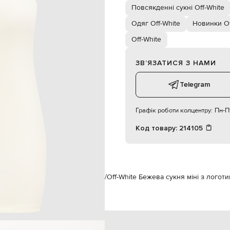
171 см
Повсякденні сукні Off-White
40
Одяг Off-White
Новинки Of
Off-White
ЗВʼЯЗАТИСЯ З НАМИ
Telegram
Графік роботи колцентру:
Пн-Пт
Код товару:
214105
e
Одяг
Сукні
Повсякденні сукні
Off-White Бежева сукня міні з логот