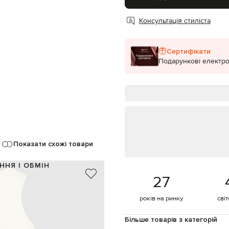
Консультація стиліста
Сертифікати
Подарункові електро
Показати схожі товари
ННЯ І ОБМІН
27
86% поліамід, 14% еластан
Італія
років на ринку
сві
бежевий
принт логотипу
Більше товарів з категорій
ручне або машинне прання