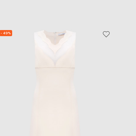
EUR
Slovakia
€
EUR
Slovenia
€
- 49%
- 69%
EUR
Spain
€
EUR
Sweden
€
UAH
Ukraine
₴
EUR
Other
€