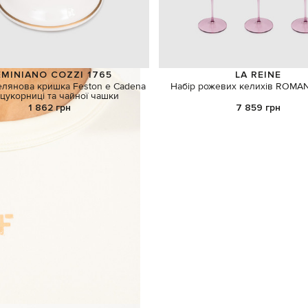
MINIANO COZZI 1765
LA REINE
елянова кришка Feston e Cadena
Набір рожевих келихів ROMAN
цукорниці та чайної чашки
1 862 грн
7 859 грн