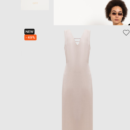
NEW
- 49%