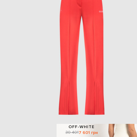
OFF-WHITE
30 401
7 601 грн