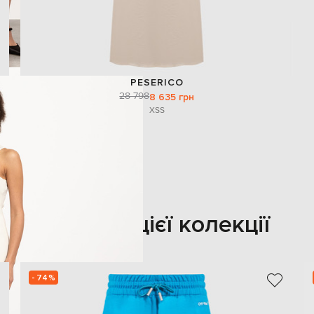
PESERICO
28 798
8 635 грн
XS
S
Також з цієї колекції
- 74%