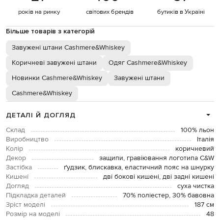
років на ринку
світових брендів
бутиків в Україні
Більше товарів з категорій
Завужені штани Cashmere&Whiskey
Коричневі завужені штани
Одяг Cashmere&Whiskey
Новинки Cashmere&Whiskey
Завужені штани
Cashmere&Whiskey
ДЕТАЛІ Й ДОГЛЯД
Склад
100% льон
Виробництво
Італія
Колір
коричневий
Декор
защипи, гравіювання логотипа C&W
Застібка
ґудзик, блискавка, еластичний пояс на шнурку
Кишені
дві бокові кишені, дві задні кишені
Догляд
суха чистка
Підкладка деталей
70% поліестер, 30% бавовна
Зріст моделі
187 см
Розмір на моделі
48