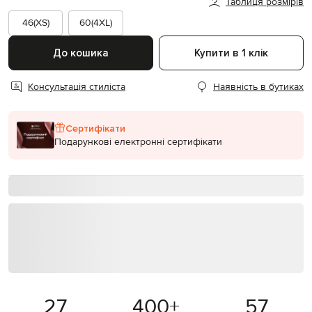
Таблиця розмірів
46(XS)
60(4XL)
До кошика
Купити в 1 клік
Консультація стиліста
Наявність в бутиках
Сертифікати
Подарункові електронні сертифікати
27
400
+
57