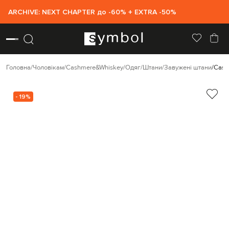
ARCHIVE: NEXT CHAPTER до -60% + EXTRA -50%
Головна
Чоловікам
Cashmere&Whiskey
Одяг
Штани
Завужені штани
Cash
- 19%