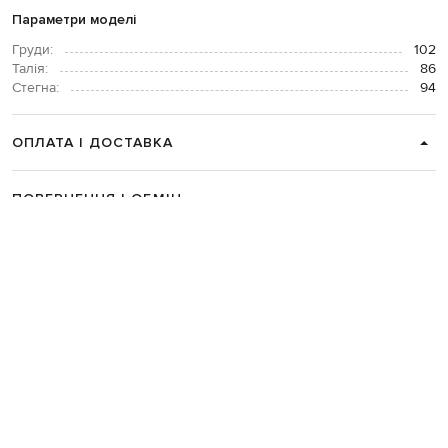
Параметри моделі
Груди:
102
Талія:
86
Стегна:
94
ОПЛАТА І ДОСТАВКА
ПОВЕРНЕННЯ І ОБМІН
ЗВʼЯЗАТИСЯ З НАМИ
Telegram
+38 044 365 94 94
Графік роботи колцентру:
Пн-Пт з 9 до 21, Сб з 10 до 19, Нд з 10
до 18
Код товару:
265477