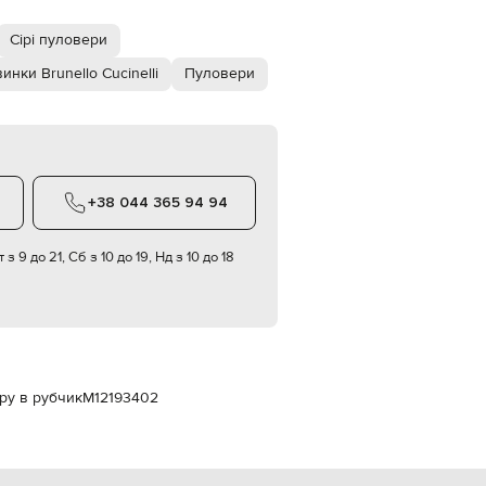
Italy
€
Сірі пуловери
EUR
Latvia
инки Brunello Cucinelli
Пуловери
€
EUR
Lithuania
€
EUR
Luxembourg
+38 044 365 94 94
€
EUR
 з 9 до 21, Сб з 10 до 19, Нд з 10 до 18
Netherlands
€
PLN
Poland
zł
EUR
Portugal
іру в рубчик
M12193402
€
EUR
Romania
€