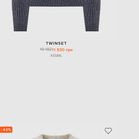
TWINSET
19 182
11 530 грн
XS
S
M
L
- 40%
- 39%