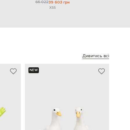
66 022
39 603 грн
XS
S
Дивитись всі
NEW