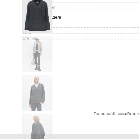
Зріст моделі:
Розмір на моделі:
Параметри моделі
Груди:
Талія:
Стегна:
Головна
Жінкам
Brunel