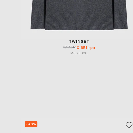
TWINSET
17 734
10 651 грн
M/L
XL/XXL
- 40%