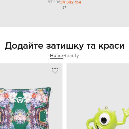
57 336
34 382 грн
37
Додайте затишку та краси
Home
Beauty