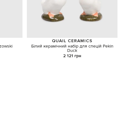
QUAIL CERAMICS
zowski
Білий керамічний набір для спецій Pekin
Набір б
Duck
2 121 грн