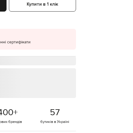
Купити в 1 клік
EUR
Denmark
€
EUR
Estonia
€
нні сертифікати
EUR
Finland
€
EUR
France
€
EUR
Germany
€
EUR
Greece
€
400
+
57
EUR
Hungary
€
тових брендів
бутиків в Україні
EUR