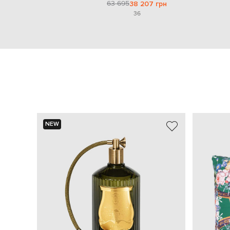
63 695
38 207 грн
36
NEW