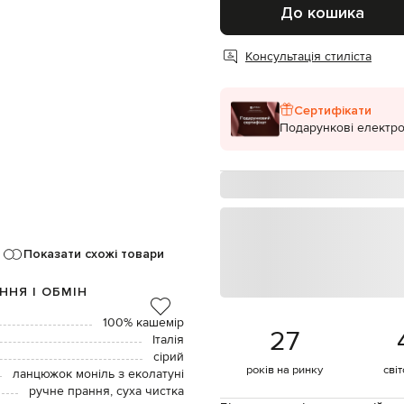
До кошика
Консультація стиліста
Сертифікати
Подарункові електро
Показати схожі товари
ННЯ І ОБМІН
100% кашемір
27
Італія
сірий
років на ринку
сві
ланцюжок моніль з еколатуні
ручне прання, суха чистка