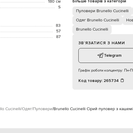
Більше товарів з категорій
180 см
S
Пуловери Brunello Cucinelli
Одяг Brunello Cucinelli
Нов
83
Brunello Cucinelli
57
87
ЗВʼЯЗАТИСЯ З НАМИ
Telegram
Графік роботи колцентру:
Пн-Пт
Код товару:
265734
lo Cucinelli
Одяг
Пуловери
Brunello Cucinelli Сірий пуловер з кашем