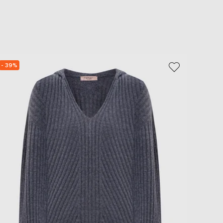
EUR
Slovakia
€
EUR
Slovenia
€
- 39%
- 40%
EUR
Spain
€
EUR
Sweden
€
UAH
Ukraine
₴
EUR
Other
€