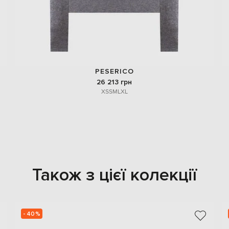
PESERICO
26 213 грн
XS
S
M
L
XL
Також з цієї колекції
- 40%