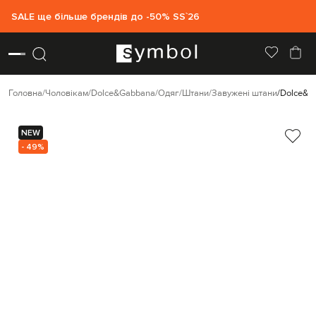
SALE ще більше брендів до -50% SS`26
Головна
Чоловікам
Dolce&Gabbana
Одяг
Штани
Завужені штани
Dolce&G
NEW
- 49%