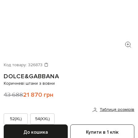
Код товару:
326873
DOLCE&GABBANA
Коричневі штани з вовни
43 688
21 870 грн
Таблиця розмірів
52(XL)
54(XXL)
До кошика
Купити в 1 клік