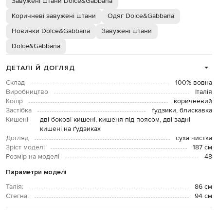
Завужені штани Dolce&Gabbana
Коричневі завужені штани
Одяг Dolce&Gabbana
Новинки Dolce&Gabbana
Завужені штани
Dolce&Gabbana
ДЕТАЛІ Й ДОГЛЯД
Склад
100% вовна
Виробництво
Італія
Колір
коричневий
Застібка
ґудзики, блискавка
Кишені
дві бокові кишені, кишеня під поясом, дві задні
кишені на ґудзиках
Догляд
суха чистка
Зріст моделі
187 см
Розмір на моделі
48
Параметри моделі
Талія:
86 см
Стегна:
94 см