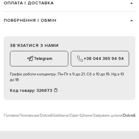
ОПЛАТА І ДОСТАВКА
ПОВЕРНЕННЯ І ОБМІН
ЗВʼЯЗАТИСЯ З НАМИ
Telegram
+38 044 365 94 94
Графік роботи колцентру:
Пн-Пт з 9 до 21, Сб з 10 до 19, Нд з 10
до 18
Код товару:
326873
Головна
Чоловікам
Dolce&Gabbana
Одяг
Штани
Завужені штани
Dolce&G