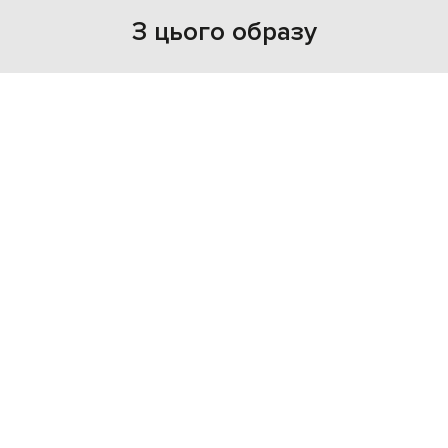
З цього образу
NEW
- 49%
DOLCE&GABBANA
84 324
42 188 грн
M
XL
XXL