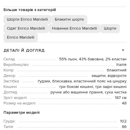
Більше товарів з категорій
Шорти Enrico Mandelli
Блакитні шорти
Одяг Enrico Mandelli
Новинки Enrico Mandelli
Шорти
Enrico Mandelli
ДЕТАЛІ Й ДОГЛЯД
Склад
55% льон, 43% бавовна, 2% еластан
Виробництво
Італія
Колір
блакитний
Декор
защипи, відвороти
Застібка
ґудзик, блискавка, еластичний пояс на шнурку
Кишені
три бокові кишені, три задні кишені
Догляд
ручне або машинне прання, суха чистка
Зріст моделі
187 см
Розмір на моделі
48
Параметри моделі
Груди:
102
Талія:
86