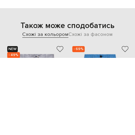
Також може сподобатись
Схожі за кольором
Схожі за фасоном
NEW
- 69%
- 49%
STEFANO RICCI
ENRICO MANDELLI
51 856
22 491
25 954 грн
6 774 грн
4XL
5XL
XXXL