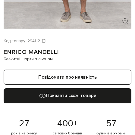
ШУКАЄТЕ НОВИЙ ОБРАЗ?
Давайте підберемо щось ще
Код товару:
294112
ENRICO MANDELLI
Схожі товари
Блакитні шорти з льоном
Повідомити про наявність
Показати схожі товари
27
400
+
57
років на ринку
світових брендів
бутиків в Україні