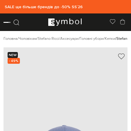
SALE ще більше брендів до -50% SS`26
Головна
Чоловікам
Stefano Ricci
Аксесуари
Головні убори
Кепки
Stefano 
NEW
- 49%