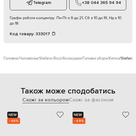
Telegram
+38 044 365 94 94
Графік роботи колцентру:
Пн-Пт з 9 до 21, Сб з 10 до 19, Нд з 10
до 18
Код товару:
333017
Головна
Чоловікам
Stefano Ricci
Аксесуари
Головні убори
Кепки
Stefano 
Також може сподобатись
Схожі за кольором
Схожі за фасоном
NEW
NEW
- 49%
- 49%