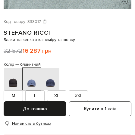
ШУКАЄТЕ НОВИЙ ОБРАЗ?
Давайте підберемо щось ще
Код товару:
333017
STEFANO RICCI
Схожі товари
Блакитна кепка з кашеміру та шовку
32 572
16 287 грн
Колір —
блакитний
M
L
XL
XXL
До кошика
Купити в 1 клік
Наявність в бутиках