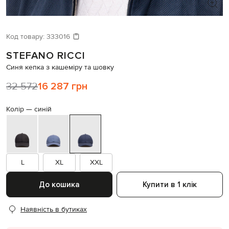
ШУКАЄТЕ НОВИЙ ОБРАЗ?
Давайте підберемо щось ще
Код товару:
333016
STEFANO RICCI
Схожі товари
Синя кепка з кашеміру та шовку
32 572
16 287 грн
Колір —
синій
L
XL
XXL
До кошика
Купити в 1 клік
Наявність в бутиках