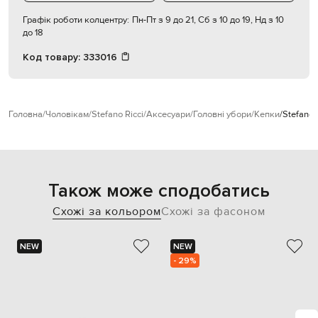
Графік роботи колцентру:
Пн-Пт з 9 до 21, Сб з 10 до 19, Нд з 10
до 18
Код товару:
333016
Головна
Чоловікам
Stefano Ricci
Аксесуари
Головні убори
Кепки
Stefano 
Також може сподобатись
Схожі за кольором
Схожі за фасоном
NEW
NEW
- 29%