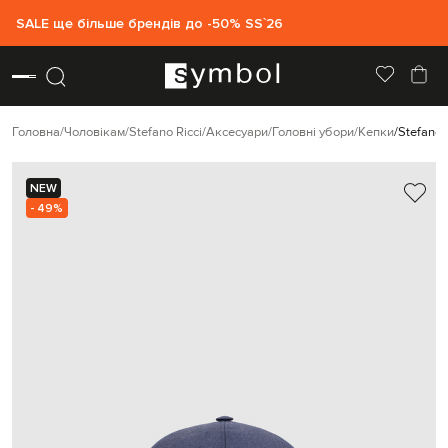
SALE ще більше брендів до -50% SS`26
Головна
Чоловікам
Stefano Ricci
Аксесуари
Головні убори
Кепки
Stefano 
NEW
- 49%