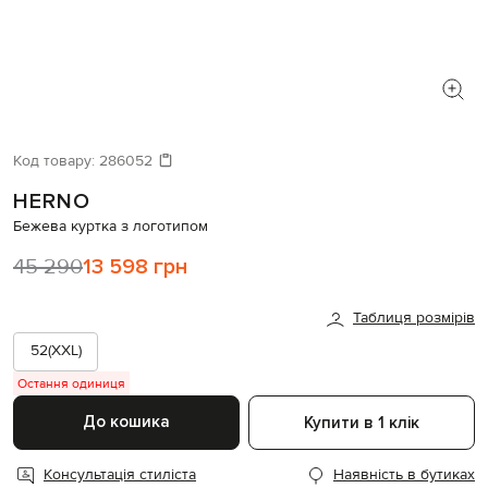
Код товару:
286052
HERNO
Бежева куртка з логотипом
45 290
13 598 грн
Таблиця розмірів
52(XXL)
Остання одиниця
До кошика
Купити в 1 клік
Консультація стиліста
Наявність в бутиках