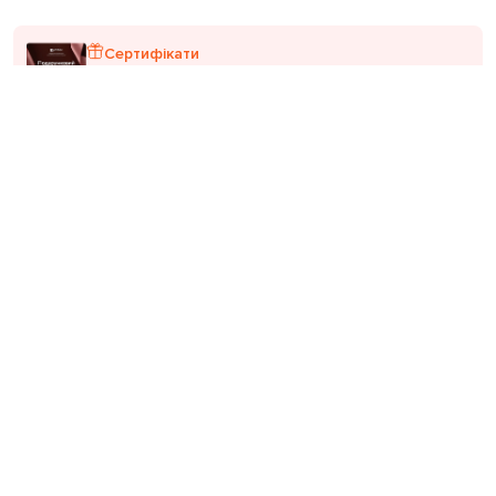
Сертифікати
Подарункові електронні сертифікати
27
400
+
57
років на ринку
світових брендів
бутиків в Україні
Більше товарів з категорій
Куртки Herno
Бежеві куртки
Одяг Herno
Новинки Herno
Куртки
Herno