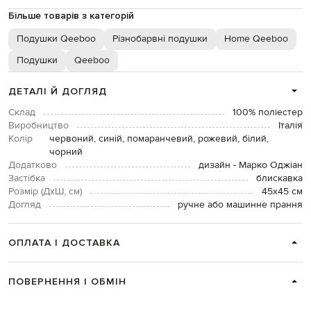
Більше товарів з категорій
Подушки Qeeboo
Різнобарвні подушки
Home Qeeboo
Подушки
Qeeboo
ДЕТАЛІ Й ДОГЛЯД
Склад
100% поліестер
Виробництво
Італія
Колір
червоний, синій, помаранчевий, рожевий, білий,
чорний
Додатково
дизайн - Марко Оджіан
Застібка
блискавка
Розмір (ДхШ, см)
45х45 см
Догляд
ручне або машинне прання
ОПЛАТА І ДОСТАВКА
ПОВЕРНЕННЯ І ОБМІН