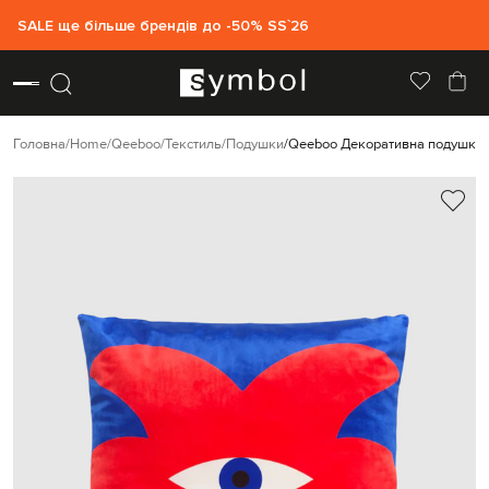
SALE ще більше брендів до -50% SS`26
Головна
Home
Qeeboo
Текстиль
Подушки
Qeeboo Декоративна подушка 