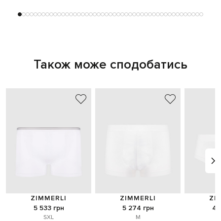
Також може сподобатись
ZIMMERLI
ZIMMERLI
ZI
5 533 грн
5 274 грн
4 
S
XL
M