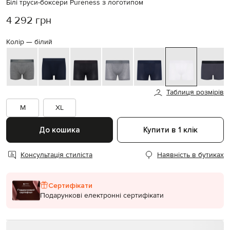
Білі труси-боксери Pureness з логотипом
4 292 грн
Колір —
білий
Таблиця розмірів
M
XL
До кошика
Купити в 1 клік
Консультація стиліста
Наявність в бутиках
Сертифікати
Подарункові електронні сертифікати